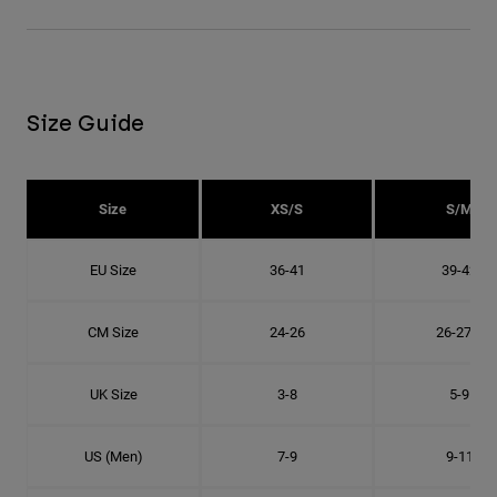
Size Guide
Size
XS/S
S/M
EU Size
36-41
39-42
CM Size
24-26
26-27.8
UK Size
3-8
5-9
US (Men)
7-9
9-11