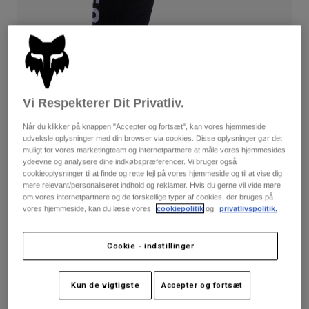
Bukser & Shorts
Guards
Bukser
Skjorter
Bukser
Goggles
Se alle
Handsker
Socks
Shorts
Se alle
Jakker
Jakker
Women
Vi Respekterer Dit Privatliv.
Protections
Når du klikker på knappen "Accepter og fortsæt", kan vores hjemmeside
T-Shirts & Tops
Handsker
Moto
udveksle oplysninger med din browser via cookies. Disse oplysninger gør det
Briller
muligt for vores marketingteam og internetpartnere at måle vores hjemmesides
Hoodies og sweatre
ydeevne og analysere dine indkøbspræferencer. Vi bruger også
Beskyttelser
Helmets
Jakker
cookieoplysninger til at finde og rette fejl på vores hjemmeside og til at vise dig
Sokker
mere relevant/personaliseret indhold og reklamer. Hvis du gerne vil vide mere
Jerseys
Bukser & Shorts
Briller
om vores internetpartnere og de forskellige typer af cookies, der bruges på
Bewertungen
Pants
vores hjemmeside, kan du læse vores
cookiepolitik
og
privatlivspolitik.
Tasker & tilbehør
Shirts
6" (15,2 cm) Flexair sokker af merinould
Boots
Sokker
Se alle
Cookie - indstillinger
Spare parts
Guards
Artikelnr.
31524
Tilbehør
Gloves
Kun de vigtigste
Accepter og fortsæt
Price reduced from
to
199 kr
129,35 kr
35% OFF
Youth
Goggles
Reservedele