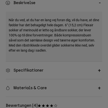
Beskrivelse
Accessories
All Accessories
Når du ved, at du har en lang vej foran dig, vil du have, at dine
Bags & Backpacks
fødder har det behageligt hele dagen. 6" (15,2 cm) Flexair
Hats & Caps
sokker af merinould er lette og åndbare sokker, der lever
100% op til dine forventninger. Både kompressionsbuen
Se alle
såvel som det sømløse design ved tæerne øger komforten.
Med den ribstrikkede overdel glider sokkerne ikke ned, selv
efter en lang dag i sadlen.
Specifikationer
Materials & Care
Bewertungen [4]