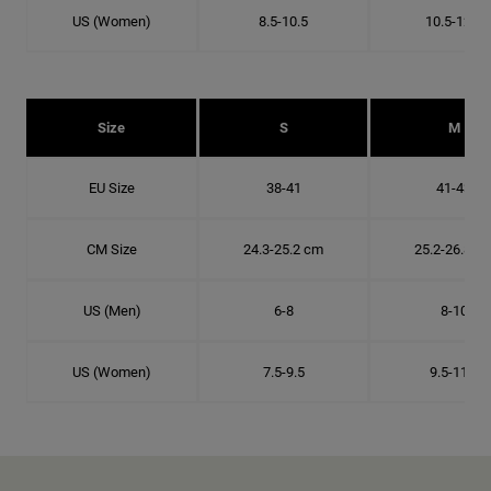
US (Women)
8.5-10.5
10.5-12.5
Size
S
M
EU Size
38-41
41-43
CM Size
24.3-25.2 cm
25.2-26.8 c
US (Men)
6-8
8-10
US (Women)
7.5-9.5
9.5-11.5