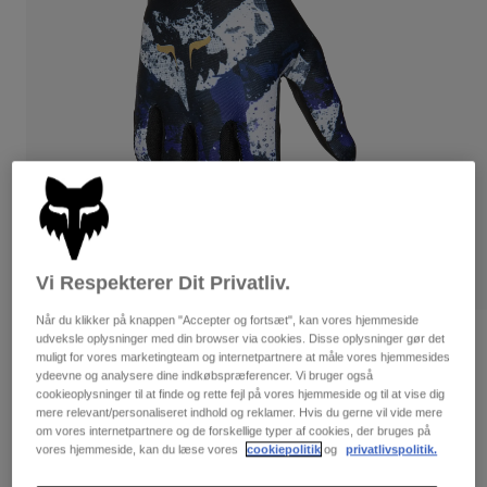
Bukser & Shorts
Guards
Bukser
Skjorter
Bukser
Goggles
Se alle
Handsker
Socks
Shorts
Se alle
Jakker
Jakker
Women
Protections
T-Shirts & Tops
Handsker
Moto
Briller
Hoodies og sweatre
Beskyttelser
Helmets
Jakker
Vi Respekterer Dit Privatliv.
Sokker
Jerseys
Bukser & Shorts
Briller
Når du klikker på knappen "Accepter og fortsæt", kan vores hjemmeside
Pants
Tasker & tilbehør
udveksle oplysninger med din browser via cookies. Disse oplysninger gør det
Shirts
Bewertungen
muligt for vores marketingteam og internetpartnere at måle vores hjemmesides
Boots
Sokker
Se alle
ydeevne og analysere dine indkøbspræferencer. Vi bruger også
Flexair Goldstone Limited Edition-
Spare parts
Guards
cookieoplysninger til at finde og rette fejl på vores hjemmeside og til at vise dig
handsker
mere relevant/personaliseret indhold og reklamer. Hvis du gerne vil vide mere
Tilbehør
Gloves
om vores internetpartnere og de forskellige typer af cookies, der bruges på
vores hjemmeside, kan du læse vores
cookiepolitik
og
privatlivspolitik.
Artikelnr.
36301
Youth
Goggles
Reservedele