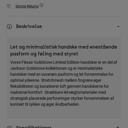
Accessories
Simple Returns
All Accessories
Bags & Backpacks
Beskrivelse
Hats & Caps
Se alle
Let og minimalistisk handske med enestående
pasform og føling med styret
Vores Flexair Goldstone Limited Edition-handsker er en del af
Jackson Goldstone-kollektionen og er minimalistiske
handsker med en suveræn pasform og let fornemmelse for
optimal ydeevne. Stretchmesh mellem fingrene øger
fleksibiliteten og kanaliserer luft gennem handskerne for
maksimal komfort. Strækbare letvægtsmaterialer med
strategisk placerede perforeringer styrker fornemmelsen af
kontakt til cyklen og øger åndbarheden.
Specifikationer