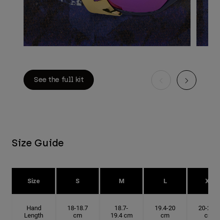
See the full kit
Size Guide
Size
S
M
L
XL
Hand
18-18.7
18.7-
19.4-20
20-20.6
Length
cm
19.4 cm
cm
cm