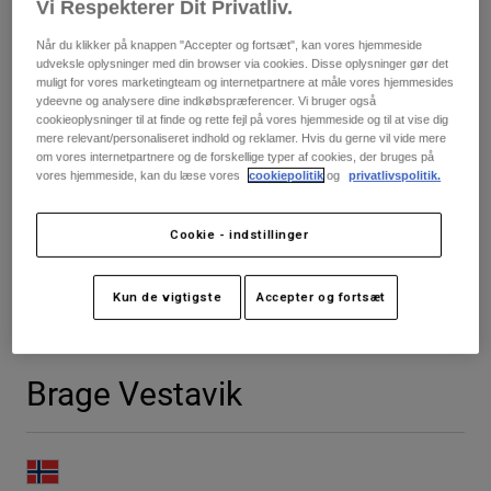
Bukser & Shorts
Vi Respekterer Dit Privatliv.
Guards
Bukser
Skjorter
Når du klikker på knappen "Accepter og fortsæt", kan vores hjemmeside
Bukser
Goggles
udveksle oplysninger med din browser via cookies. Disse oplysninger gør det
Se alle
Handsker
muligt for vores marketingteam og internetpartnere at måle vores hjemmesides
Socks
Shorts
ydeevne og analysere dine indkøbspræferencer. Vi bruger også
cookieoplysninger til at finde og rette fejl på vores hjemmeside og til at vise dig
Se alle
Jakker
mere relevant/personaliseret indhold og reklamer. Hvis du gerne vil vide mere
Jakker
Women
om vores internetpartnere og de forskellige typer af cookies, der bruges på
vores hjemmeside, kan du læse vores
cookiepolitik
og
privatlivspolitik.
Protections
T-Shirts & Tops
Handsker
Moto
Cookie - indstillinger
Briller
Hoodies og sweatre
Beskyttelser
Helmets
Jakker
Sokker
Jerseys
Kun de vigtigste
Accepter og fortsæt
Bukser & Shorts
Briller
Freeride
Pants
Tasker & tilbehør
Shirts
Boots
Sokker
Se alle
Brage Vestavik
Spare parts
Guards
Tilbehør
Gloves
Youth
Goggles
Reservedele