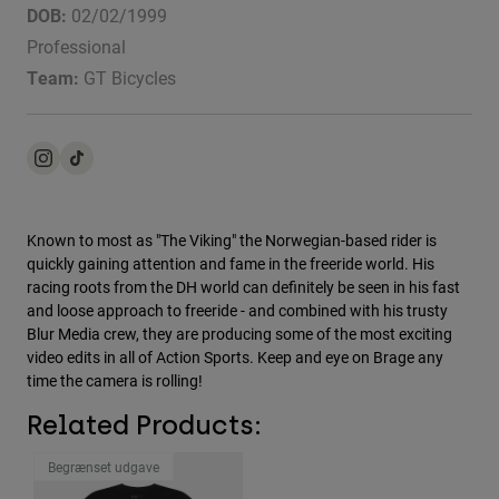
Jackets
DOB:
02/02/1999
Udforsk MTB
T-shirts
Professional
Socks
Hoodies
Team:
GT Bicycles
Se alle
Product Help
Se alle
Udforsk MTB
Moto Gear Guides
Lifestyle
Product Help
Tilbehør
Helmet Care Guide
MTB Gear Guides
Tops
Boot Care Guide
Hats & Caps
Known to most as "The Viking" the Norwegian-based rider is
Hoodies & Pullovers
Helmet Care Guide
quickly gaining attention and fame in the freeride world. His
Bags & Backpacks
racing roots from the DH world can definitely be seen in his fast
Jackets
Socks
and loose approach to freeride - and combined with his trusty
Pants
Blur Media crew, they are producing some of the most exciting
Stickers
video edits in all of Action Sports. Keep and eye on Brage any
Shorts
Other Accessories
time the camera is rolling!
Boardshorts
Se alle
Related Products:
Se alle
Begrænset udgave