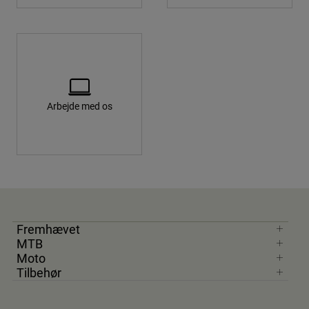
Accessories
All Accessories
Bags & Backpacks
Hats & Caps
Arbejde med os
Se alle
Fremhævet
MTB
Moto
Tilbehør