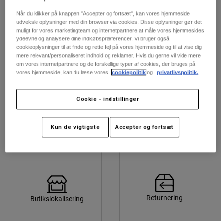
Bukser & Shorts
Guards
Bukser
Når du klikker på knappen "Accepter og fortsæt", kan vores hjemmeside
Skjorter
Bukser
udveksle oplysninger med din browser via cookies. Disse oplysninger gør det
Goggles
muligt for vores marketingteam og internetpartnere at måle vores hjemmesides
Se alle
Handsker
ydeevne og analysere dine indkøbspræferencer. Vi bruger også
Socks
Shorts
cookieoplysninger til at finde og rette fejl på vores hjemmeside og til at vise dig
mere relevant/personaliseret indhold og reklamer. Hvis du gerne vil vide mere
Se alle
Jakker
om vores internetpartnere og de forskellige typer af cookies, der bruges på
Jakker
Women
vores hjemmeside, kan du læse vores
cookiepolitik
og
privatlivspolitik.
Protections
Størrelsesguide
Kontakt os
T-Shirts & Tops
Handsker
Moto
Cookie - indstillinger
Briller
Hoodies og sweatre
Beskyttelser
Helmets
Jakker
Kun de vigtigste
Accepter og fortsæt
Sokker
Jerseys
Bukser & Shorts
Briller
Pants
Tasker & tilbehør
Shirts
Boots
Sokker
Se alle
Spare parts
Guards
Tilbehør
Gloves
Returnering
Butikslokalisering
Youth
Goggles
Reservedele