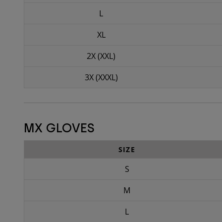
L
XL
2X (XXL)
3X (XXXL)
MX GLOVES
SIZE
S
M
L