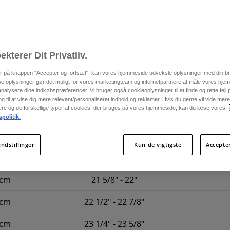
ekterer Dit Privatliv.
er på knappen "Accepter og fortsæt", kan vores hjemmeside udveksle oplysninger med din b
se oplysninger gør det muligt for vores marketingteam og internetpartnere at måle vores hj
alysere dine indkøbspræferencer. Vi bruger også cookieoplysninger til at finde og rette fejl
 til at vise dig mere relevant/personaliseret indhold og reklamer. Hvis du gerne vil vide me
nere og de forskellige typer af cookies, der bruges på vores hjemmeside, kan du læse vores
spolitik.
IN
CHEE
indstillinger
Kun de vigtigste
Accepte
4cm
20 7/8" - 21 1/4"
6cm
21 5/8" - 22"
8cm
22 1/2" - 22 7/8"
0cm
23 1/4" - 23 5/8"