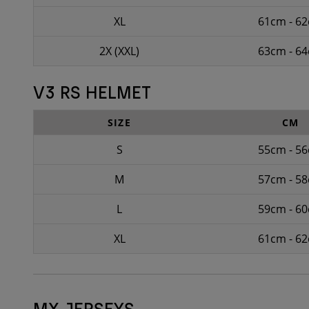
XL
61cm - 6
2X (XXL)
63cm - 6
V3 RS HELMET
SIZE
CM
S
55cm - 5
M
57cm - 5
L
59cm - 6
XL
61cm - 6
MX JERSEYS