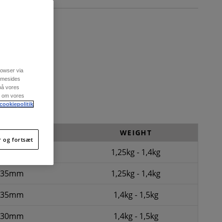
rowser via
emmesides
 på vores
re om vores
cookiepolitik
K PAD SIZE
WEIGHT
r og fortsæt
40mm
1,25kg - 1,4kg
35mm
1,25kg - 1,4kg
35mm
1,4kg - 1,5kg
30mm
1,4kg - 1,5kg