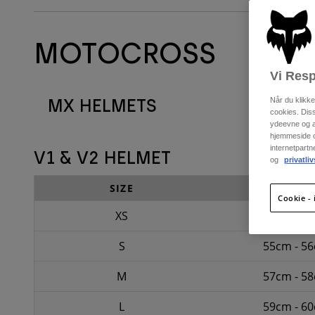
MOTOCROSS
Vi Resp
MX HELMETS
Når du klikk
cookies. Dis
ydeevne og an
hjemmeside og
internetpart
V1 & V2 HELMET
og
privatliv
SIZE
CM
Cookie - 
XS
53cm - 5
S
55cm - 5
M
57cm - 5
L
59cm - 6