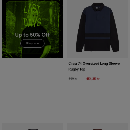
Accessories
All Accessories
Bags & Backpacks
Hats & Caps
Se alle
Circa 74 Oversized Long Sleeve
Rugby Top
Price reduced from
to
454,35 kr
699 kr