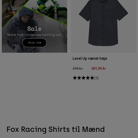
Level Up vævet trøje
Price reduced from
to
301,95 kr
549 kr
(1)
Fox Racing Shirts til Mænd