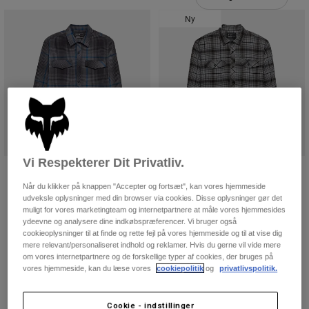
Bukser & Shorts
Guards
Bukser
Ny
Skjorter
Bukser
Goggles
Se alle
Handsker
Socks
Shorts
Se alle
Jakker
Jakker
Women
Protections
T-Shirts & Tops
Handsker
Moto
Briller
Hoodies og sweatre
Vi Respekterer Dit Privatliv.
Beskyttelser
Helmets
Survivalist Fire Long Sleeve Flannel-
Survivalist Core Flannel Long
Jakker
Sokker
skjorte
Sleeve Shirt
Jerseys
Når du klikker på knappen "Accepter og fortsæt", kan vores hjemmeside
Bukser & Shorts
Briller
udveksle oplysninger med din browser via cookies. Disse oplysninger gør det
649 kr
499 kr
Pants
muligt for vores marketingteam og internetpartnere at måle vores hjemmesides
Tasker & tilbehør
Shirts
ydeevne og analysere dine indkøbspræferencer. Vi bruger også
Product swatch type of Cognacgrøn.
Product swatch type of Mørk brun.
Product swatch type of Dark Shadow Grey.
Product swatch type of Stålgrå.
Product swatch type of Amb
Boots
Sokker
cookieoplysninger til at finde og rette fejl på vores hjemmeside og til at vise dig
Se alle
mere relevant/personaliseret indhold og reklamer. Hvis du gerne vil vide mere
Spare parts
Guards
om vores internetpartnere og de forskellige typer af cookies, der bruges på
Tilbehør
vores hjemmeside, kan du læse vores
cookiepolitik
og
privatlivspolitik.
Gloves
Youth
Goggles
Reservedele
Cookie - indstillinger