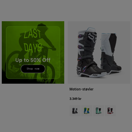
Accessories
All Accessories
Bags & Backpacks
Hats & Caps
Se alle
Motion-støvler
3.349 kr
Product swatch type of Sort/Grå/
Product swatch type of Blå/
Product swatch type 
Product swatch