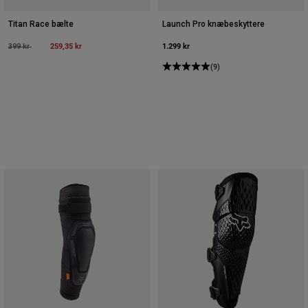
Titan Race bælte
Launch Pro knæbeskyttere
Price reduced from
to
259,35 kr
1.299 kr
399 kr
(9)