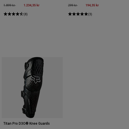
Price reduced from
to
1.234,35 kr
Price reduced from
to
194,35 kr
1.899 kr
299 kr
(8)
(3)
Titan Pro D3O® Knee Guards