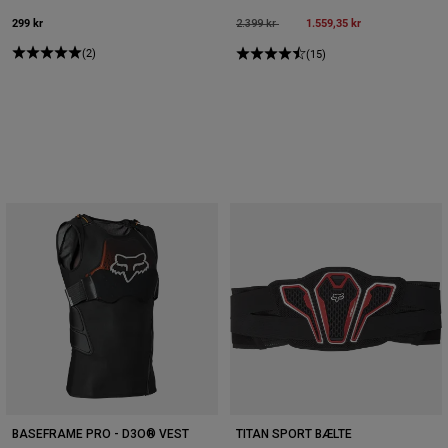
299 kr
Price reduced from
to
1.559,35 kr
2.399 kr
(2)
(15)
BASEFRAME PRO - D3O® VEST
TITAN SPORT BÆLTE