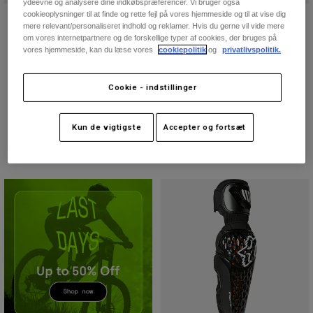
ydeevne og analysere dine indkøbspræferencer. Vi bruger også
Accessories
cookieoplysninger til at finde og rette fejl på vores hjemmeside og til at vise dig
TITAN SPORT JAKKE
LAUNCH PRO D3O®
mere relevant/personaliseret indhold og reklamer. Hvis du gerne vil vide mere
KNÆBESKYTTERE
1.449 kr
om vores internetpartnere og de forskellige typer af cookies, der bruges på
All Accessories
vores hjemmeside, kan du læse vores
cookiepolitik
og
privatlivspolitik.
Price reduced from
to
719,4 kr
1.199 kr
(48)
Bags & Backpacks
(32)
Product swatch type of Sort.
Product swatch type of Cloud Grey.
Hats & Caps
Cookie - indstillinger
Se alle
Kun de vigtigste
Accepter og fortsæt