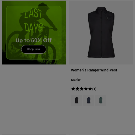
Accessories
All Accessories
Bags & Backpacks
Hats & Caps
Se alle
Women's Ranger Wind-vest
649 kr
(1)
Product swatch type of Sort.
Product swatch type of Mid
Product swatch type 