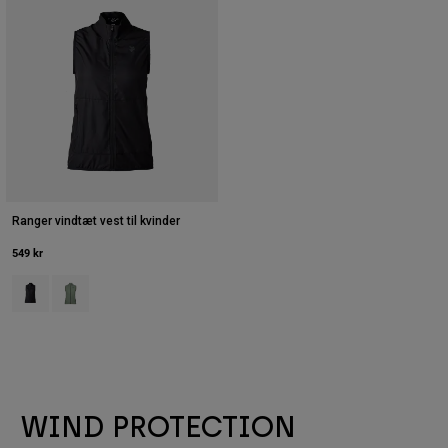
Ranger vindtæt vest til kvinder
549 kr
Product swatch type of Sort.
Product swatch type of Moss grøn.
WIND PROTECTION