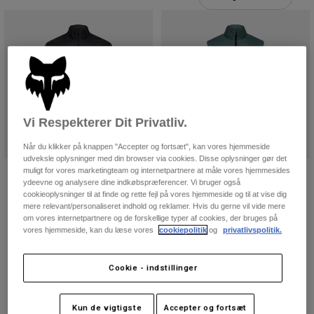
Bukser & Shorts
Guards
Bukser
Skjorter
Bukser
Goggles
Se alle
Handsker
Socks
Shorts
Se alle
Jakker
Jakker
Women
Protections
Vi Respekterer Dit Privatliv.
T-Shirts & Tops
Handsker
Moto
Når du klikker på knappen "Accepter og fortsæt", kan vores hjemmeside
Briller
Hoodies og sweatre
udveksle oplysninger med din browser via cookies. Disse oplysninger gør det
Beskyttelser
Helmets
muligt for vores marketingteam og internetpartnere at måle vores hjemmesides
Ranger Wind-jakke
Ranger Wind-vest
Jakker
ydeevne og analysere dine indkøbspræferencer. Vi bruger også
Sokker
Jerseys
849 kr
649 kr
cookieoplysninger til at finde og rette fejl på vores hjemmeside og til at vise dig
Bukser & Shorts
Briller
mere relevant/personaliseret indhold og reklamer. Hvis du gerne vil vide mere
Pants
(3)
Product swatch type of Sort.
Product swatch type of Salv
om vores internetpartnere og de forskellige typer af cookies, der bruges på
Tasker & tilbehør
Shirts
vores hjemmeside, kan du læse vores
cookiepolitik
og
privatlivspolitik.
Boots
Sokker
Product swatch type of Adobe-rød.
Product swatch type of Sort.
Product swatch type of Salviegrøn.
Product swatch type of Amber Scarlet.
Se alle
Spare parts
Guards
Tilbehør
Cookie - indstillinger
Gloves
Youth
Goggles
Reservedele
Kun de vigtigste
Accepter og fortsæt