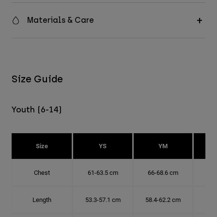
Materials & Care
Size Guide
Youth (6-14)
Size
YS
YM
Chest
61-63.5 cm
66-68.6 cm
71-
Length
53.3-57.1 cm
58.4-62.2 cm
63.