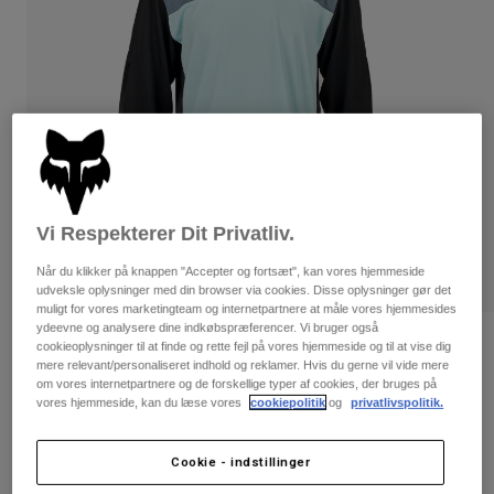
Bukser & Shorts
Guards
Bukser
Skjorter
Bukser
Goggles
Se alle
Handsker
Socks
Shorts
Se alle
Jakker
Jakker
Women
Protections
T-Shirts & Tops
Handsker
Moto
Vi Respekterer Dit Privatliv.
Briller
Hoodies og sweatre
Beskyttelser
Helmets
Når du klikker på knappen "Accepter og fortsæt", kan vores hjemmeside
Jakker
Sokker
udveksle oplysninger med din browser via cookies. Disse oplysninger gør det
Jerseys
muligt for vores marketingteam og internetpartnere at måle vores hjemmesides
Bukser & Shorts
Briller
ydeevne og analysere dine indkøbspræferencer. Vi bruger også
Pants
Tasker & tilbehør
Defend Race langærmet trøje til unge
Shirts
cookieoplysninger til at finde og rette fejl på vores hjemmeside og til at vise dig
Boots
mere relevant/personaliseret indhold og reklamer. Hvis du gerne vil vide mere
Sokker
Se alle
om vores internetpartnere og de forskellige typer af cookies, der bruges på
Artikelnr.
31075
Spare parts
Guards
vores hjemmeside, kan du læse vores
cookiepolitik
og
privatlivspolitik.
Tilbehør
Gloves
Price reduced from
to
349 kr
226,85 kr
35% OFF
Cookie - indstillinger
Youth
Goggles
Reservedele