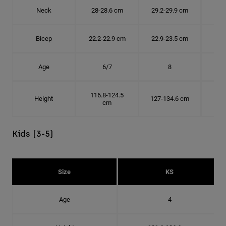
Neck
28-28.6 cm
29.2-29.9 cm
30.
Bicep
22.2-22.9 cm
22.9-23.5 cm
24.
Age
6/7
8
116.8-124.5
Height
127-134.6 cm
137
cm
Kids (3-5)
Size
KS
Age
4