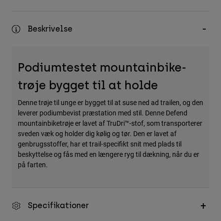
Accessories
Beskrivelse
All Accessories
Bags & Backpacks
Hats & Caps
Podiumtestet mountainbike-
Se alle
trøje bygget til at holde
Denne trøje til unge er bygget til at suse ned ad trailen, og den
leverer podiumbevist præstation med stil. Denne Defend
mountainbiketrøje er lavet af TruDri™-stof, som transporterer
sveden væk og holder dig kølig og tør. Den er lavet af
genbrugsstoffer, har et trail-specifikt snit med plads til
beskyttelse og fås med en længere ryg til dækning, når du er
på farten.
Specifikationer