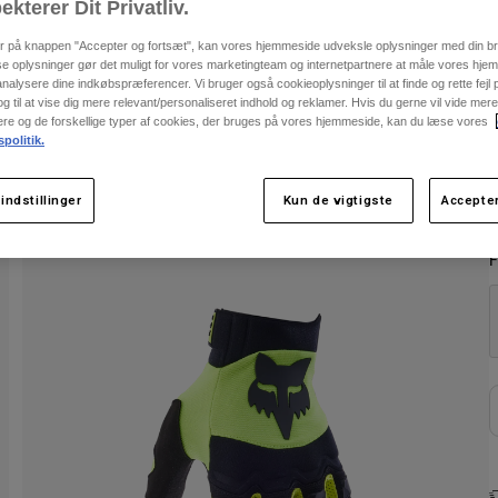
ekterer Dit Privatliv.
er på knappen "Accepter og fortsæt", kan vores hjemmeside udveksle oplysninger med din b
se oplysninger gør det muligt for vores marketingteam og internetpartnere at måle vores hj
alysere dine indkøbspræferencer. Vi bruger også cookieoplysninger til at finde og rette fejl
 til at vise dig mere relevant/personaliseret indhold og reklamer. Hvis du gerne vil vide me
nere og de forskellige typer af cookies, der bruges på vores hjemmeside, kan du læse vores
spolitik.
indstillinger
Kun de vigtigste
Accepter
F