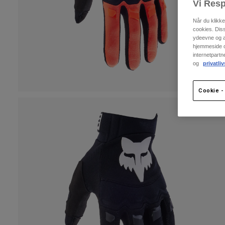
Vi Resp
Når du klikk
cookies. Dis
ydeevne og an
hjemmeside og
internetpart
og
privatliv
Cookie - 