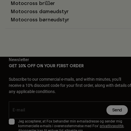
Motocross briller
Motocross dameudstyr
Motocross børneudstyr
Newsletter
GET 10% OFF ON YOUR FIRST ORDER
Subscribe to our commercial e-mails, and within minutes, you'll
receive a 10% discount code for your first order, along with details o
any applicable conditions.
Send
Jeg accepterer, at Fox behandler min e-mailadresse og sender mig
kommercielle e-mails i overensstemmelse med Fox'
privatlivspolitik
.
Abonnenter kan til enhver tid afmelde sig.