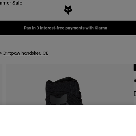
mmer Sale
Pay in 3 interest-free payments with Klarna
Dirtpaw handsker, CE
B
A
2