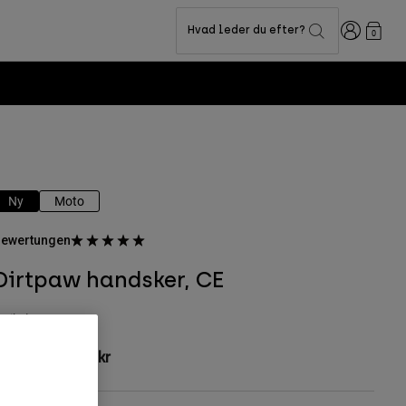
Logon
Hvad leder du efter?
0
Ny
Moto
ewertungen
Dirtpaw handsker, CE
rtikelnr.
31326
26,85 kr
-
349 kr