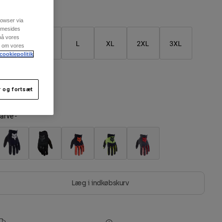
Größentabelle
rowser via
emmesides
 på vores
S
M
L
XL
2XL
3XL
re om vores
cookiepolitik
4XL
 og fortsæt
arve -
Læg i indkøbskurv