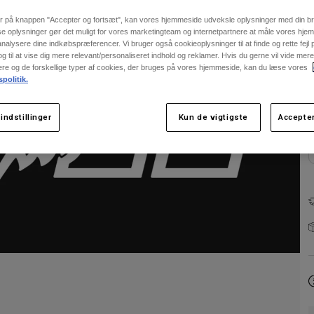
er på knappen "Accepter og fortsæt", kan vores hjemmeside udveksle oplysninger med din b
se oplysninger gør det muligt for vores marketingteam og internetpartnere at måle vores hj
alysere dine indkøbspræferencer. Vi bruger også cookieoplysninger til at finde og rette fejl
 til at vise dig mere relevant/personaliseret indhold og reklamer. Hvis du gerne vil vide me
nere og de forskellige typer af cookies, der bruges på vores hjemmeside, kan du læse vores
F
spolitik.
indstillinger
Kun de vigtigste
Accepter