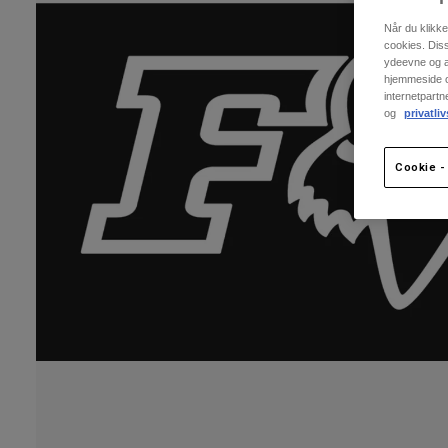
Når du klikk
cookies. Dis
ydeevne og an
hjemmeside og
internetpart
og
privatliv
Cookie - 