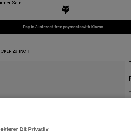
mmer Sale
Pay in 3 interest-free payments with Klarna
ICKER 28 INCH
A
1
ekterer Dit Privatliv.