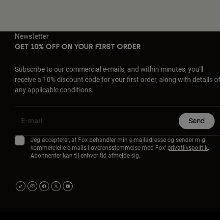
Newsletter
GET 10% OFF ON YOUR FIRST ORDER
Subscribe to our commercial e-mails, and within minutes, you'll
receive a 10% discount code for your first order, along with details o
any applicable conditions.
Send
Jeg accepterer, at Fox behandler min e-mailadresse og sender mig
kommercielle e-mails i overensstemmelse med Fox'
privatlivspolitik
.
Abonnenter kan til enhver tid afmelde sig.