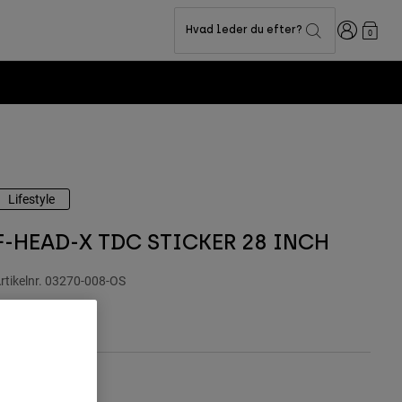
Logon
Hvad leder du efter?
0
Lifestyle
F-HEAD-X TDC STICKER 28 INCH
rtikelnr.
03270-008-OS
99 kr