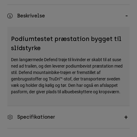
Accessories
Beskrivelse
All Accessories
Bags & Backpacks
Hats & Caps
Podiumtestet præstation bygget til
Se alle
slidstyrke
Den langærmede Defend trøje til kvinder er skabt til at suse
ned ad trailen, og den leverer podiumbevist præstation med
stil. Defend mountainbike-trøjen er fremstillet af
genbrugsstoffer og TruDri™-stof, der transporterer sveden
væk og holder dig kølig og tør. Den har også en afslappet
pasform, der giver plads til albuebeskyttere og kropsværn.
Specifikationer