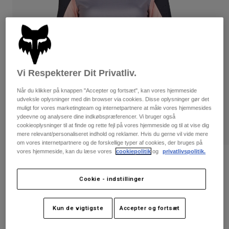
Bukser & Shorts
Guards
Bukser
Skjorter
Bukser
Goggles
Se alle
Handsker
Socks
Shorts
Se alle
Jakker
Vi Respekterer Dit Privatliv.
Jakker
Women
Protections
Når du klikker på knappen "Accepter og fortsæt", kan vores hjemmeside
T-Shirts & Tops
Handsker
Moto
udveksle oplysninger med din browser via cookies. Disse oplysninger gør det
muligt for vores marketingteam og internetpartnere at måle vores hjemmesides
Briller
Hoodies og sweatre
ydeevne og analysere dine indkøbspræferencer. Vi bruger også
Beskyttelser
Helmets
cookieoplysninger til at finde og rette fejl på vores hjemmeside og til at vise dig
Jakker
mere relevant/personaliseret indhold og reklamer. Hvis du gerne vil vide mere
Sokker
Jerseys
om vores internetpartnere og de forskellige typer af cookies, der bruges på
Bukser & Shorts
Briller
vores hjemmeside, kan du læse vores
cookiepolitik
og
privatlivspolitik.
Pants
Tasker & tilbehør
Langærmet Defend trøje - Kvinder
Shirts
Boots
Sokker
Se alle
Cookie - indstillinger
Artikelnr.
32167
Spare parts
Guards
Tilbehør
Gloves
599 kr
Kun de vigtigste
Accepter og fortsæt
Youth
Goggles
Reservedele