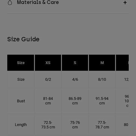
Materials & Care
Size Guide
Size
XS
S
M
L
Size
0/2
4/6
8/10
12/14
96.5-
81-84
86.5-89
91.5-94
Bust
101.5
cm
cm
cm
cm
72.5-
75-76
77.5-
Length
80 cm
73.5 cm
cm
78.7 cm