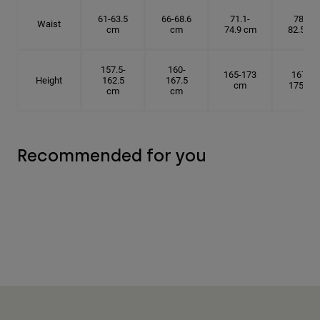
61-63.5
66-68.6
71.1-
78.7-
Waist
cm
cm
74.9 cm
82.5 cm
157.5-
160-
165-173
167.5-
Height
162.5
167.5
cm
175 cm
cm
cm
Recommended for you