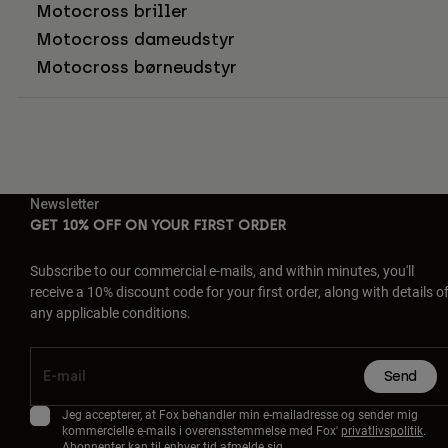
Motocross briller
Motocross dameudstyr
Motocross børneudstyr
Newsletter
GET 10% OFF ON YOUR FIRST ORDER
Subscribe to our commercial e-mails, and within minutes, you'll
receive a 10% discount code for your first order, along with details o
any applicable conditions.
Send
Jeg accepterer, at Fox behandler min e-mailadresse og sender mig
kommercielle e-mails i overensstemmelse med Fox'
privatlivspolitik
.
Abonnenter kan til enhver tid afmelde sig.