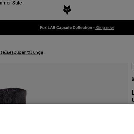
mmer Sale
Fox LAB Capsule Collection -
Shop now
telsespuder til unge
B
A
4