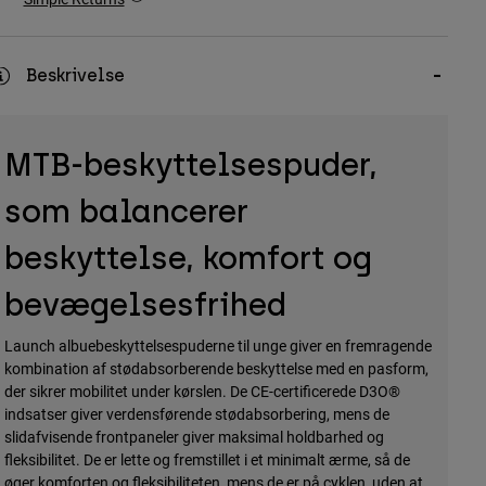
Beskrivelse
MTB-beskyttelsespuder,
som balancerer
beskyttelse, komfort og
bevægelsesfrihed
Launch albuebeskyttelsespuderne til unge giver en fremragende
kombination af stødabsorberende beskyttelse med en pasform,
der sikrer mobilitet under kørslen. De CE-certificerede D3O®
indsatser giver verdensførende stødabsorbering, mens de
slidafvisende frontpaneler giver maksimal holdbarhed og
fleksibilitet. De er lette og fremstillet i et minimalt ærme, så de
øger komforten og fleksibiliteten, mens de er på cyklen, uden at