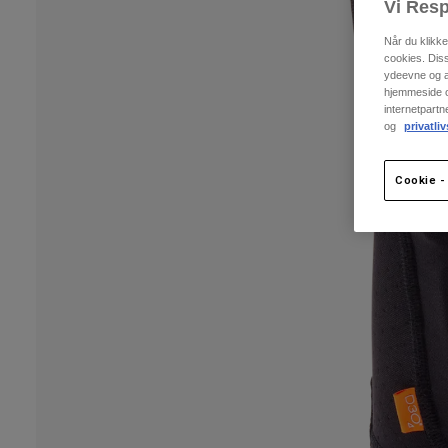
Vi Resp
Når du klikk
cookies. Dis
ydeevne og an
hjemmeside og
internetpart
og
privatliv
Cookie - 