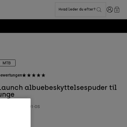
Logon
Hvad leder du efter?
0
MTB
ewertungen
Launch albuebeskyttelsespuder til
unge
rtikelnr.
33837-001-OS
99 kr