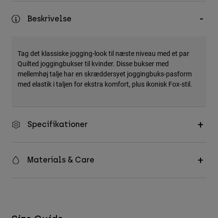
Accessories
Beskrivelse
All Accessories
Bags & Backpacks
Tag det klassiske jogging-look til næste niveau med et par
Hats & Caps
Quilted joggingbukser til kvinder. Disse bukser med
mellemhøj talje har en skræddersyet joggingbuks-pasform
Se alle
med elastik i taljen for ekstra komfort, plus ikonisk Fox-stil.
Specifikationer
Materials & Care