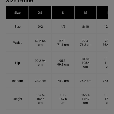
Size Guide
Size
XS
S
M
L
Size
0/2
4/6
8/10
12/14
62.2-66
67.3-
72.4-
78.7-
Waist
cm
71.1 cm
76.2 cm
86.4 cm
100.3-
106.7-
90.2-94
95.3-
Hip
105.4
114.3
cm
99.1 cm
cm
cm
Inseam
73.7 cm
74.9 cm
76.2 cm
77.5 cm
157.5-
160-
165.1-
167.6-
Height
162.6
167.6
172.7
175.3
cm
cm
cm
cm