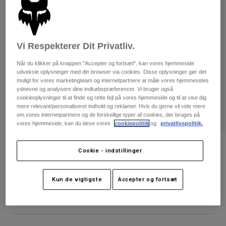
Bukser & Shorts
Guards
Bukser
Skjorter
Bukser
Goggles
Se alle
Handsker
Socks
Vi Respekterer Dit Privatliv.
Shorts
Se alle
Jakker
Når du klikker på knappen "Accepter og fortsæt", kan vores hjemmeside
Jakker
Women
udveksle oplysninger med din browser via cookies. Disse oplysninger gør det
muligt for vores marketingteam og internetpartnere at måle vores hjemmesides
Protections
ydeevne og analysere dine indkøbspræferencer. Vi bruger også
T-Shirts & Tops
Handsker
Moto
cookieoplysninger til at finde og rette fejl på vores hjemmeside og til at vise dig
mere relevant/personaliseret indhold og reklamer. Hvis du gerne vil vide mere
Briller
Hoodies og sweatre
om vores internetpartnere og de forskellige typer af cookies, der bruges på
Beskyttelser
Helmets
vores hjemmeside, kan du læse vores
cookiepolitik
og
privatlivspolitik.
Jakker
Sokker
Jerseys
Bukser & Shorts
Briller
Quilted joggingbukser til kvinder
Cookie - indstillinger
Pants
Tasker & tilbehør
Shirts
Boots
Sokker
Artikelnr.
31763
Se alle
Kun de vigtigste
Accepter og fortsæt
Spare parts
Guards
Price reduced from
to
Tilbehør
699 kr
349,5 kr
50% OFF
Gloves
Youth
Goggles
Reservedele