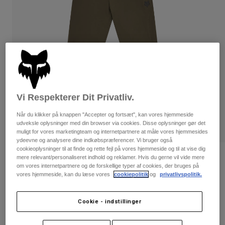
Bukser & Shorts
Guards
Bukser
Skjorter
Bukser
Goggles
Se alle
Handsker
Socks
Shorts
Se alle
Jakker
Jakker
Women
Protections
T-Shirts & Tops
Handsker
Vi Respekterer Dit Privatliv.
Moto
Briller
Hoodies og sweatre
Når du klikker på knappen "Accepter og fortsæt", kan vores hjemmeside
Beskyttelser
Helmets
udveksle oplysninger med din browser via cookies. Disse oplysninger gør det
Jakker
muligt for vores marketingteam og internetpartnere at måle vores hjemmesides
Sokker
Jerseys
ydeevne og analysere dine indkøbspræferencer. Vi bruger også
Bukser & Shorts
Briller
cookieoplysninger til at finde og rette fejl på vores hjemmeside og til at vise dig
Pants
Tasker & tilbehør
Shirts
Bewertungen
mere relevant/personaliseret indhold og reklamer. Hvis du gerne vil vide mere
om vores internetpartnere og de forskellige typer af cookies, der bruges på
Boots
Sokker
Se alle
vores hjemmeside, kan du læse vores
cookiepolitik
og
privatlivspolitik.
Youth Ranger-bukser
Spare parts
Guards
Tilbehør
Gloves
Artikelnr.
33453
Cookie - indstillinger
Youth
Goggles
Reservedele
699 kr