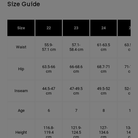
Size Guide
Size
22
23
24
25
55.9-
57.1-
61-63.5
63.5-66
Waist
57.1 cm
58.4 cm
cm
cm
63.5-66
66-68.6
68.7-71
71-73.6
Hip
cm
cm
cm
cm
44.5-47
47-49.5
49.5-52
52-54.6
Inseam
cm
cm
cm
cm
Age
6
7
8
10
116.8-
121.9-
127-
134.6-
Height
119.4
124.5
134.6
142.2
cm
cm
cm
cm