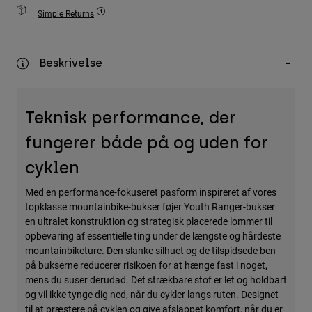
Accessories
Simple Returns
All Accessories
Beskrivelse
Bags & Backpacks
Hats & Caps
Se alle
Teknisk performance, der
fungerer både på og uden for
cyklen
Med en performance-fokuseret pasform inspireret af vores
topklasse mountainbike-bukser føjer Youth Ranger-bukser
en ultralet konstruktion og strategisk placerede lommer til
opbevaring af essentielle ting under de længste og hårdeste
mountainbiketure. Den slanke silhuet og de tilspidsede ben
på bukserne reducerer risikoen for at hænge fast i noget,
mens du suser derudad. Det strækbare stof er let og holdbart
og vil ikke tynge dig ned, når du cykler langs ruten. Designet
til at præstere på cyklen og give afslappet komfort, når du er