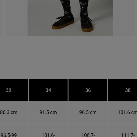
32
34
36
38
86.3 cm
91.5 cm
96.5 cm
101.6 c
96.5-99
101.6-
106.7-
111.7-