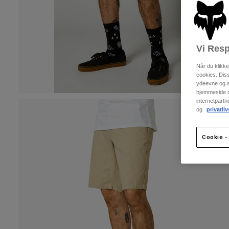
Vi Resp
Når du klikk
cookies. Dis
ydeevne og an
hjemmeside og
internetpart
og
privatliv
Cookie - 