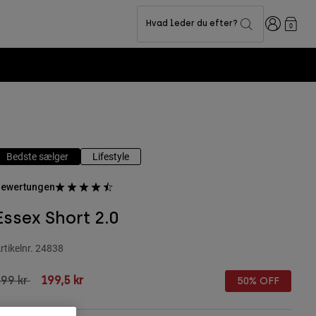
Logon
Hvad leder du efter?
0
Bedste sælger
Lifestyle
ewertungen
Essex Short 2.0
rtikelnr.
24838
rice reduced from
to
99 kr
199,5 kr
50% OFF