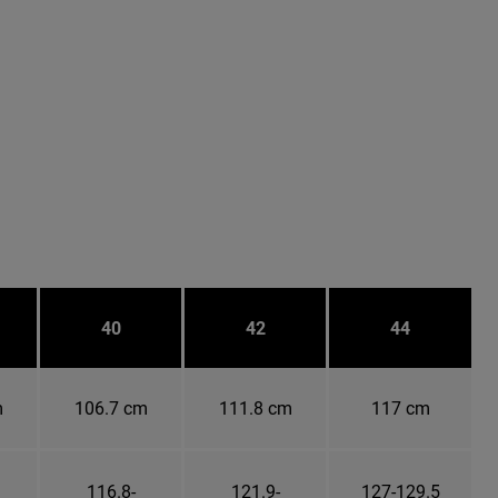
40
42
44
m
106.7 cm
111.8 cm
117 cm
116.8-
121.9-
127-129.5