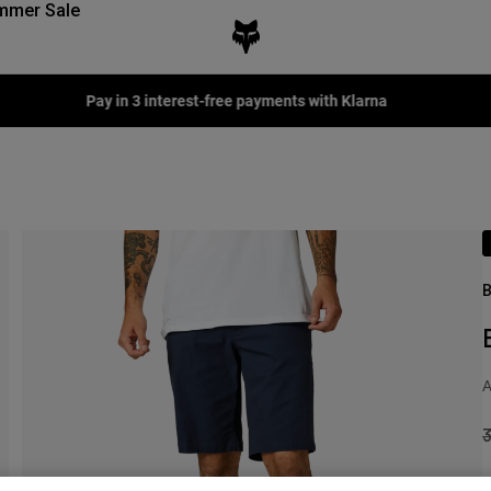
mmer Sale
Pay in 3 interest-free payments with Klarna
B
A
P
3