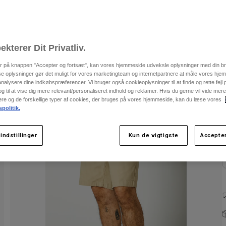
ekterer Dit Privatliv.
er på knappen "Accepter og fortsæt", kan vores hjemmeside udveksle oplysninger med din b
se oplysninger gør det muligt for vores marketingteam og internetpartnere at måle vores hj
alysere dine indkøbspræferencer. Vi bruger også cookieoplysninger til at finde og rette fejl
 til at vise dig mere relevant/personaliseret indhold og reklamer. Hvis du gerne vil vide me
nere og de forskellige typer af cookies, der bruges på vores hjemmeside, kan du læse vores
spolitik.
F
indstillinger
Kun de vigtigste
Accepter