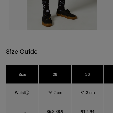
Size Guide
Size
28
30
Waist
76.2 cm
81.3 cm
86.3-88.9
91.4-94