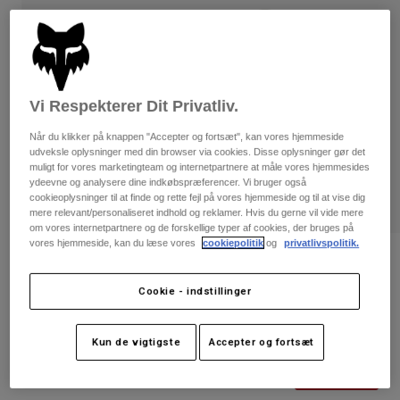
Bukser & Shorts
Guards
Bukser
Skjorter
Bukser
Goggles
Se alle
Handsker
Socks
Shorts
Se alle
Vi Respekterer Dit Privatliv.
Jakker
Jakker
Women
Når du klikker på knappen "Accepter og fortsæt", kan vores hjemmeside
Protections
udveksle oplysninger med din browser via cookies. Disse oplysninger gør det
muligt for vores marketingteam og internetpartnere at måle vores hjemmesides
T-Shirts & Tops
Handsker
Moto
ydeevne og analysere dine indkøbspræferencer. Vi bruger også
Briller
Hoodies og sweatre
cookieoplysninger til at finde og rette fejl på vores hjemmeside og til at vise dig
Beskyttelser
Helmets
mere relevant/personaliseret indhold og reklamer. Hvis du gerne vil vide mere
Jakker
om vores internetpartnere og de forskellige typer af cookies, der bruges på
Sokker
Jerseys
vores hjemmeside, kan du læse vores
cookiepolitik
og
privatlivspolitik.
Bukser & Shorts
Briller
Bewertungen
Pants
Tasker & tilbehør
Shirts
Cookie - indstillinger
PureVue sort/klar beskyttelsesbrille
Boots
Sokker
Se alle
Spare parts
Guards
Artikelnr.
32508
Tilbehør
Kun de vigtigste
Accepter og fortsæt
Gloves
Price reduced from
to
1.049 kr
786,75 kr
25% OFF
Youth
Goggles
Reservedele