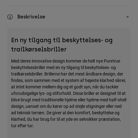
Accessories
Beskrivelse
All Accessories
Bags & Backpacks
Hats & Caps
En ny tilgang til beskyttelses- og
Se alle
trailkørselsbriller
Med deres innovative design kommer de helt nye PureVue
beskyttelsesbriller med en ny tilgang til beskyttelses- og
trailkørselsbriller. Brillerne har det mest åndbare design, der
findes, som sammen med et system af højeste klarhed sikrer,
at intet kommer mellem dig og et godt syn, når du tackler
uforudsigelige lys- og stiforhold. Disse briller er designet til at
blive brugt med traditionelle hjelme eller hjelme med half-shell
design, uanset om du kører op ad stejle stigninger eller ned
ad teknisk terræn. De giver al den komfort, beskyttelse og
klarhed, du har brug for til at yde en selvsikker præstation,
tur efter tur.