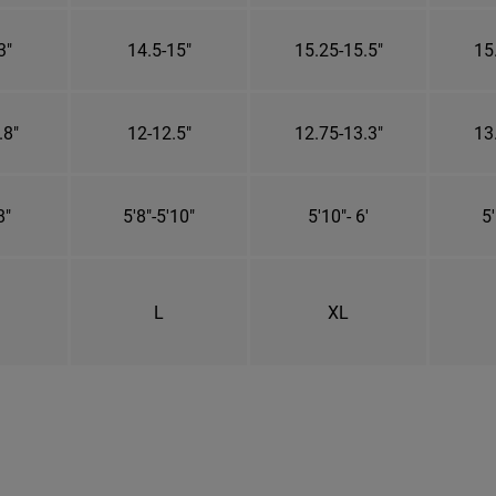
3"
14.5-15"
15.25-15.5"
15
.8"
12-12.5"
12.75-13.3"
13
8"
5'8"-5'10"
5'10"- 6'
5'
L
XL