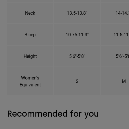
Neck
13.5-13.8"
14-14.
Bicep
10.75-11.3"
11.5-11
Height
5'6"-5'8"
5'6"-5'
Women's
S
M
Equivalent
Recommended for you