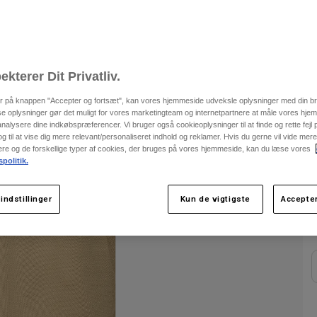
ekterer Dit Privatliv.
er på knappen "Accepter og fortsæt", kan vores hjemmeside udveksle oplysninger med din b
se oplysninger gør det muligt for vores marketingteam og internetpartnere at måle vores hj
F
alysere dine indkøbspræferencer. Vi bruger også cookieoplysninger til at finde og rette fejl
 til at vise dig mere relevant/personaliseret indhold og reklamer. Hvis du gerne vil vide me
nere og de forskellige typer af cookies, der bruges på vores hjemmeside, kan du læse vores
spolitik.
indstillinger
Kun de vigtigste
Accepter