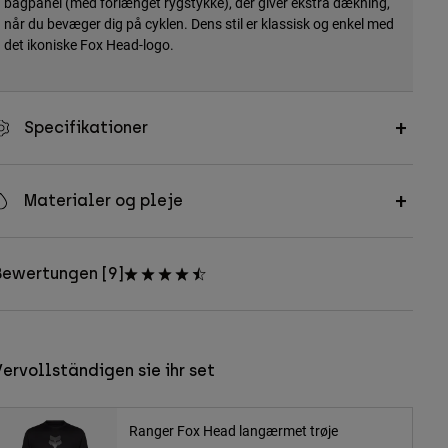
bagpanel (med forlænget rygstykke), der giver ekstra dækning,
når du bevæger dig på cyklen. Dens stil er klassisk og enkel med
det ikoniske Fox Head-logo.
Specifikationer
Materialer og pleje
Bewertungen [9]
ervollständigen sie ihr set
Ranger Fox Head langærmet trøje