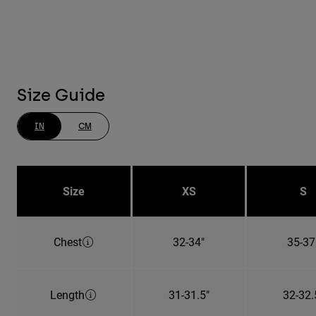
Size Guide
IN
CM
Size
XS
S
Chest
32-34"
35-37
Length
31-31.5"
32-32.