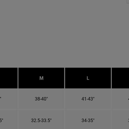
M
L
"
38-40"
41-43"
5"
32.5-33.5"
34-35"