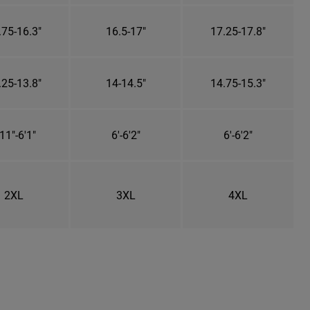
.75-16.3"
16.5-17"
17.25-17.8"
.25-13.8"
14-14.5"
14.75-15.3"
11"-6'1"
6'-6'2"
6'-6'2"
2XL
3XL
4XL