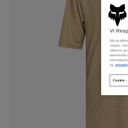
Vi Resp
Når du klikk
cookies. Dis
ydeevne og an
hjemmeside og
internetpart
og
privatliv
Cookie - 