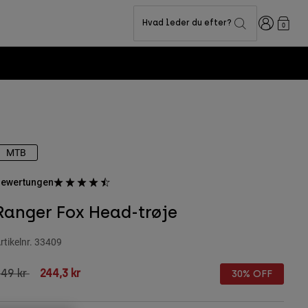
Logon
Hvad leder du efter?
0
MTB
ewertungen
Ranger Fox Head-trøje
rtikelnr.
33409
rice reduced from
to
49 kr
244,3 kr
30% OFF