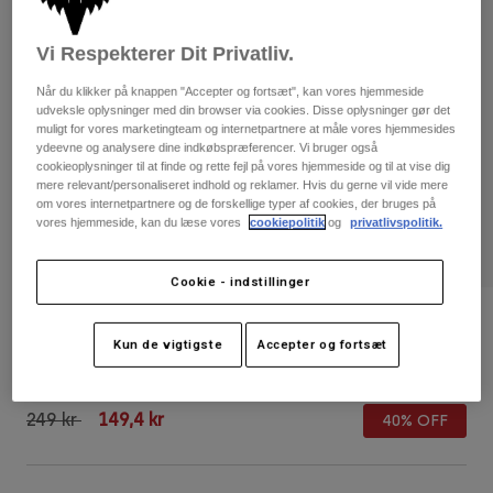
Bukser & Shorts
Guards
Bukser
Skjorter
Bukser
Vi Respekterer Dit Privatliv.
Goggles
Se alle
Handsker
Socks
Når du klikker på knappen "Accepter og fortsæt", kan vores hjemmeside
Shorts
udveksle oplysninger med din browser via cookies. Disse oplysninger gør det
Se alle
muligt for vores marketingteam og internetpartnere at måle vores hjemmesides
Jakker
ydeevne og analysere dine indkøbspræferencer. Vi bruger også
Jakker
Women
cookieoplysninger til at finde og rette fejl på vores hjemmeside og til at vise dig
Protections
mere relevant/personaliseret indhold og reklamer. Hvis du gerne vil vide mere
om vores internetpartnere og de forskellige typer af cookies, der bruges på
T-Shirts & Tops
Handsker
Moto
vores hjemmeside, kan du læse vores
cookiepolitik
og
privatlivspolitik.
Briller
Hoodies og sweatre
Beskyttelser
Helmets
Jakker
Cookie - indstillinger
Sokker
Jerseys
Bukser & Shorts
Briller
Sensory Snapback kasket til kvinder
Pants
Tasker & tilbehør
Shirts
Kun de vigtigste
Accepter og fortsæt
Boots
Sokker
Artikelnr.
31755
Se alle
Spare parts
Guards
Price reduced from
to
249 kr
149,4 kr
Tilbehør
40% OFF
Gloves
Youth
Goggles
Reservedele