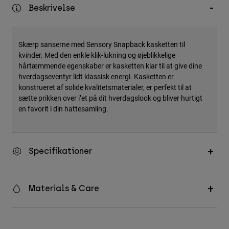
Accessories
Beskrivelse
All Accessories
Skærp sanserne med Sensory Snapback kasketten til
Bags & Backpacks
kvinder. Med den enkle klik-lukning og øjeblikkelige
Hats & Caps
hårtæmmende egenskaber er kasketten klar til at give dine
hverdagseventyr lidt klassisk energi. Kasketten er
Se alle
konstrueret af solide kvalitetsmaterialer, er perfekt til at
sætte prikken over i’et på dit hverdagslook og bliver hurtigt
en favorit i din hattesamling.
Specifikationer
Materials & Care