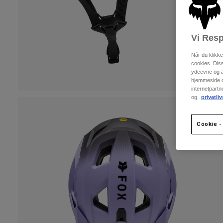
Vi Resp
Når du klikk
cookies. Dis
ydeevne og an
hjemmeside og
internetpart
og
privatliv
Cookie - 