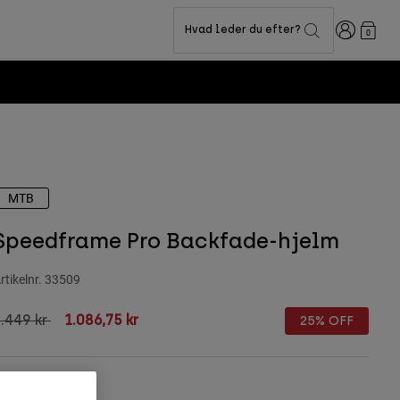
Logon
Hvad leder du efter?
0
MTB
Speedframe Pro Backfade-hjelm
rtikelnr.
33509
rice reduced from
to
.449 kr
1.086,75 kr
25% OFF
arve -
Lilla