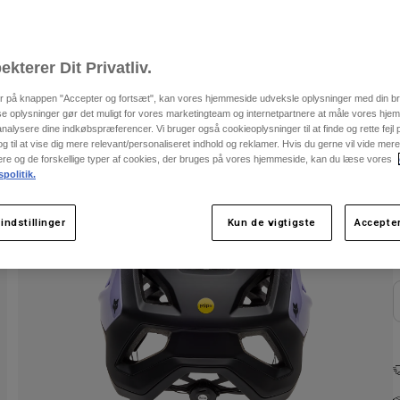
ekterer Dit Privatliv.
er på knappen "Accepter og fortsæt", kan vores hjemmeside udveksle oplysninger med din b
se oplysninger gør det muligt for vores marketingteam og internetpartnere at måle vores hj
alysere dine indkøbspræferencer. Vi bruger også cookieoplysninger til at finde og rette fejl
 til at vise dig mere relevant/personaliseret indhold og reklamer. Hvis du gerne vil vide me
nere og de forskellige typer af cookies, der bruges på vores hjemmeside, kan du læse vores
spolitik.
indstillinger
Kun de vigtigste
Accepter