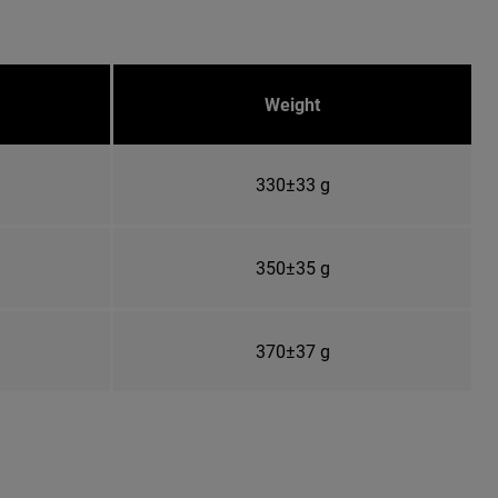
Weight
330±33 g
350±35 g
370±37 g