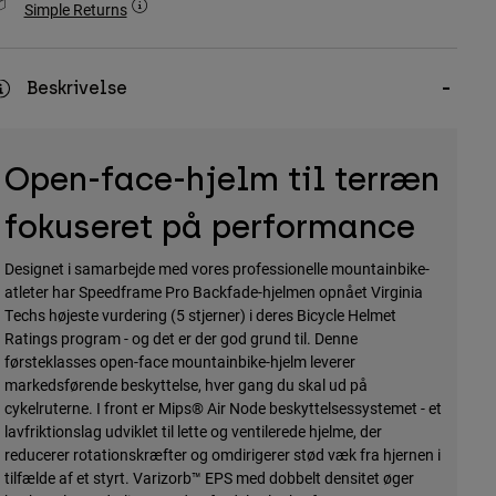
Simple Returns
Beskrivelse
Open-face-hjelm til terræn
fokuseret på performance
Designet i samarbejde med vores professionelle mountainbike-
atleter har Speedframe Pro Backfade-hjelmen opnået Virginia
Techs højeste vurdering (5 stjerner) i deres Bicycle Helmet
Ratings program - og det er der god grund til. Denne
førsteklasses open-face mountainbike-hjelm leverer
markedsførende beskyttelse, hver gang du skal ud på
cykelruterne. I front er Mips® Air Node beskyttelsessystemet - et
lavfriktionslag udviklet til lette og ventilerede hjelme, der
reducerer rotationskræfter og omdirigerer stød væk fra hjernen i
tilfælde af et styrt. Varizorb™ EPS med dobbelt densitet øger