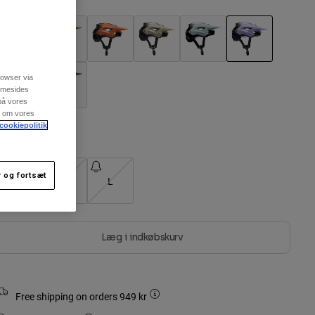
valgt
rowser via
emmesides
 på vores
re om vores
cookiepolitik
Größentabelle
 og fortsæt
S
M
L
Læg i indkøbskurv
Free shipping on orders 949 kr