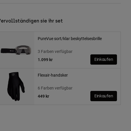
ervollständigen sie ihr set
PureVue sort/klar beskyttelsesbrille
3 Farben verfügbar
1.099 kr
Einkaufen
Flexair-handsker
6 Farben verfügbar
449 kr
Einkaufen