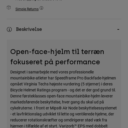
Accessories
Simple Returns
All Accessories
Bags & Backpacks
Beskrivelse
Hats & Caps
Se alle
Open-face-hjelm til terræn
fokuseret på performance
Designet i samarbejde med vores professionelle
mountainbike-atleter har Speedframe Pro Backfade-hjelmen
opnået Virginia Techs højeste vurdering (5 stjerner) i deres
Bicycle Helmet Ratings program - og det er der god grund til.
Denne førsteklasses open-face mountainbike-hjelm leverer
markedsførende beskyttelse, hver gang du skal ud på
cykelruterne. I front er Mips® Air Node beskyttelsessystemet
- et lavfriktionslag udviklet til lette og ventilerede hjelme, der
reducerer rotationskræfter og omdirigerer stød væk fra
hjernen i tilfælde af et styrt. Varizorb™ EPS med dobbelt