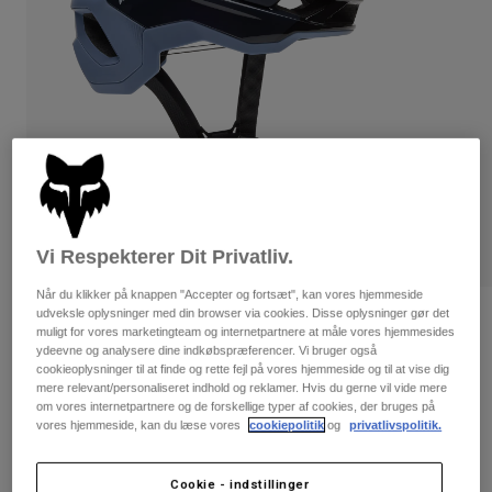
Bukser & Shorts
Guards
Bukser
Skjorter
Bukser
Goggles
Se alle
Handsker
Socks
Shorts
Se alle
Jakker
Jakker
Women
Protections
T-Shirts & Tops
Handsker
Moto
Briller
Hoodies og sweatre
Vi Respekterer Dit Privatliv.
Beskyttelser
Helmets
Jakker
Sokker
Når du klikker på knappen "Accepter og fortsæt", kan vores hjemmeside
Jerseys
Bukser & Shorts
Briller
udveksle oplysninger med din browser via cookies. Disse oplysninger gør det
Speedframe Pro Backfade-hjelm
Pants
muligt for vores marketingteam og internetpartnere at måle vores hjemmesides
Tasker & tilbehør
Shirts
ydeevne og analysere dine indkøbspræferencer. Vi bruger også
Boots
Sokker
Artikelnr.
33509
cookieoplysninger til at finde og rette fejl på vores hjemmeside og til at vise dig
Se alle
mere relevant/personaliseret indhold og reklamer. Hvis du gerne vil vide mere
Spare parts
Guards
om vores internetpartnere og de forskellige typer af cookies, der bruges på
Price reduced from
to
1.449 kr
1.086,75 kr
Tilbehør
25% OFF
vores hjemmeside, kan du læse vores
cookiepolitik
og
privatlivspolitik.
Gloves
Youth
Goggles
Reservedele
Cookie - indstillinger