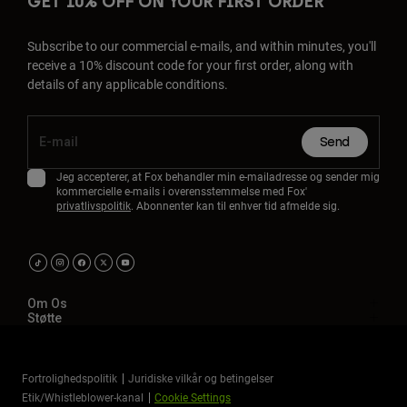
GET 10% OFF ON YOUR FIRST ORDER
Subscribe to our commercial e-mails, and within minutes, you'll
receive a 10% discount code for your first order, along with
details of any applicable conditions.
Send
Jeg accepterer, at Fox behandler min e-mailadresse og sender mig
kommercielle e-mails i overensstemmelse med Fox'
privatlivspolitik
. Abonnenter kan til enhver tid afmelde sig.
Om Os
Støtte
Fortrolighedspolitik
Juridiske vilkår og betingelser
Etik/Whistleblower-kanal
Cookie Settings