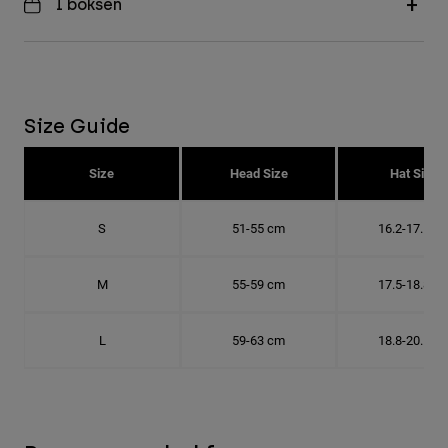
I boksen
Size Guide
Size
Head Size
Hat Size
S
51-55 cm
16.2-17.5 c
M
55-59 cm
17.5-18.8 c
L
59-63 cm
18.8-20.1 c