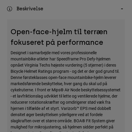
Accessories
Beskrivelse
All Accessories
Bags & Backpacks
Open-face-hjelm til terræn
Hats & Caps
fokuseret på performance
Se alle
Designet i samarbejde med vores professionelle
mountainbike-atleter har Speedframe Pro Defy-hjelmen
opnået Virginia Techs højeste vurdering (5 stjerner) i deres
Bicycle Helmet Ratings program - og det er der god grund til.
Denne førsteklasses open-face mountainbike-hjelm leverer
markedsførende beskyttelse, hver gang du skal ud på
cykelruterne. I front er Mips® Air Node beskyttelsessystemet
- et lavfriktionslag udviklet til lette og ventilerede hjelme, der
reducerer rotationskræfter og omdirigerer stød væk fra
hjernen i tilfælde af et styrt. Varizorb™ EPS med dobbelt
densitet øger beskyttelsen yderligere ved at fordele
slagkraften over et større område. BOA® Fit System giver
mulighed for mikrojustering, så hjelmen sidder perfekt på