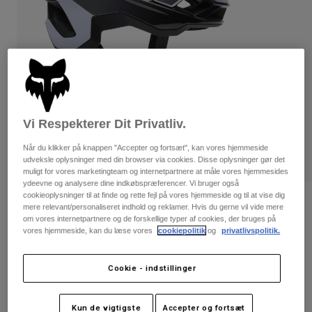
Bukser & Shorts
Guards
Bukser
Skjorter
Bukser
Goggles
Se alle
Handsker
Socks
Shorts
Se alle
Jakker
Jakker
Women
Protections
Vi Respekterer Dit Privatliv.
T-Shirts & Tops
Handsker
Moto
Når du klikker på knappen "Accepter og fortsæt", kan vores hjemmeside
Briller
Hoodies og sweatre
udveksle oplysninger med din browser via cookies. Disse oplysninger gør det
Beskyttelser
Helmets
muligt for vores marketingteam og internetpartnere at måle vores hjemmesides
Jakker
Sokker
ydeevne og analysere dine indkøbspræferencer. Vi bruger også
Jerseys
cookieoplysninger til at finde og rette fejl på vores hjemmeside og til at vise dig
Bukser & Shorts
Briller
Speedframe Pro Defy-hjelm
mere relevant/personaliseret indhold og reklamer. Hvis du gerne vil vide mere
Pants
Tasker & tilbehør
Shirts
om vores internetpartnere og de forskellige typer af cookies, der bruges på
Boots
vores hjemmeside, kan du læse vores
cookiepolitik
og
privatlivspolitik.
Sokker
Artikelnr.
33512
Se alle
Spare parts
Guards
1.449 kr
Tilbehør
Cookie - indstillinger
Gloves
Youth
Goggles
Reservedele
Kun de vigtigste
Accepter og fortsæt