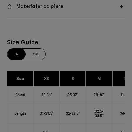
Materialer og pleje
Size Guide
IN
CM
Size
XS
S
M
L
Chest
32-34"
35-37"
38-40"
41-43"
32.5-
Length
31-31.5"
32-32.5"
34-35"
33.5"