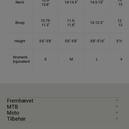
13.5-
15.25-
Neck
14-14.3"
14.5-15"
13.8"
15.5"
10.75-
11.5-
12.75-
Bicep
12-12.5"
11.3"
11.8"
13.3"
Height
5'6"-5'8"
5'6"-5'8"
5'8"-5'10"
5'10"- 6'
Women's
S
M
L
XL
Equivalent
Fremhævet
MTB
Moto
Tilbehør