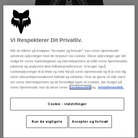
Bukser & Shorts
Guards
Bukser
Skjorter
Bukser
Goggles
Se alle
Handsker
Socks
Shorts
Se alle
Jakker
Vi Respekterer Dit Privatliv.
Jakker
Women
Når du klikker på knappen "Accepter og fortsæt", kan vores hjemmeside
Protections
udveksle oplysninger med din browser via cookies. Disse oplysninger gør det
T-Shirts & Tops
Handsker
Moto
muligt for vores marketingteam og internetpartnere at måle vores hjemmesides
Briller
ydeevne og analysere dine indkøbspræferencer. Vi bruger også
Hoodies og sweatre
cookieoplysninger til at finde og rette fejl på vores hjemmeside og til at vise dig
Beskyttelser
Helmets
mere relevant/personaliseret indhold og reklamer. Hvis du gerne vil vide mere
Jakker
Sokker
om vores internetpartnere og de forskellige typer af cookies, der bruges på
Jerseys
Bukser & Shorts
vores hjemmeside, kan du læse vores
cookiepolitik
og
privatlivspolitik.
Briller
Victory Langærmet Premium-T-shirt
Pants
Tasker & tilbehør
Shirts
Boots
Sokker
Artikelnr.
36460
Cookie - indstillinger
Se alle
Spare parts
Guards
Price reduced from
to
Tilbehør
299 kr
209,3 kr
30% OFF
Gloves
Kun de vigtigste
Accepter og fortsæt
Youth
Goggles
Reservedele