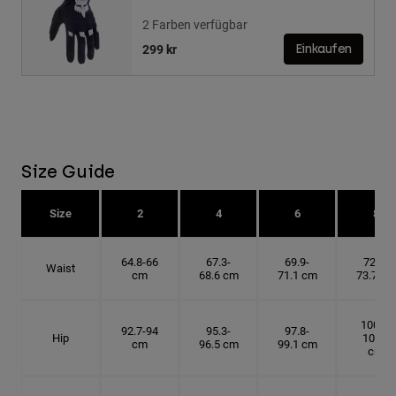
2 Farben verfügbar
299 kr
Einkaufen
Size Guide
Size
2
4
6
8
64.8-66
67.3-
69.9-
72.4-
Waist
cm
68.6 cm
71.1 cm
73.7 cm
100.3-
92.7-94
95.3-
97.8-
Hip
101.6
cm
96.5 cm
99.1 cm
cm