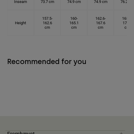
Inseam
73.7 cm
74.9 cm
74.9 cm
76.2 cm
157.5-
160-
162.6-
165.1-
Height
162.6
165.1
167.6
172.7
cm
cm
cm
cm
Recommended for you
Fremhævet