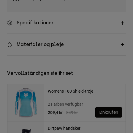
Specifikationer
Materialer og pleje
Vervollständigen sie ihr set
Womens 180 Shield-trøje
2 Farben verfügbar
Price reduced from
to
209,4 kr
349 kr
Einkaufen
Dirtpaw handsker