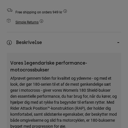
Accessories
Free shipping on orders 949 kr
All Accessories
Simple Returns
Bags & Backpacks
Hats & Caps
Beskrivelse
Se alle
Vores legendariske performance-
motocrossbukser
Afprøvet gennem tiden for kvalitet og ydeevne - og med et
look, der gør 180-serien til et af de mest genkendelige sæt
gear i motocross - giver vores Women's 180 Shield-bukser
den essentielle performance, du har brug for, når du kører, og
hjælper dig med at rykke fra begynder til erfaren rytter. Med
Rider Attack Position™-konstruktion (RAP), der holder dig
komfortabel, samt slidstærke egenskaber, der beskytter mod
både omgivelserne og slid fra motorcyklen, er 180-bukserne
bygget med progression for øje.