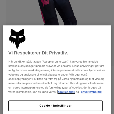
Bukser & Shorts
Guards
Bukser
Skjorter
Bukser
Goggles
Se alle
Handsker
Socks
Shorts
Se alle
Jakker
Jakker
Women
Protections
T-Shirts & Tops
Handsker
Moto
Vi Respekterer Dit Privatliv.
Briller
Hoodies og sweatre
Beskyttelser
Helmets
Når du klikker på knappen "Accepter og fortsæt", kan vores hjemmeside
Jakker
udveksle oplysninger med din browser via cookies. Disse oplysninger gør det
Sokker
Jerseys
muligt for vores marketingteam og internetpartnere at måle vores hjemmesides
Bukser & Shorts
Briller
Women's 180 Shield-bukser
ydeevne og analysere dine indkøbspræferencer. Vi bruger også
Pants
cookieoplysninger til at finde og rette fejl på vores hjemmeside og til at vise dig
Tasker & tilbehør
Shirts
mere relevant/personaliseret indhold og reklamer. Hvis du gerne vil vide mere
Boots
Sokker
Artikelnr.
36350
Se alle
om vores internetpartnere og de forskellige typer af cookies, der bruges på
Spare parts
vores hjemmeside, kan du læse vores
cookiepolitik
og
privatlivspolitik.
Guards
Price reduced from
to
1.199 kr
719,4 kr
Tilbehør
40% OFF
Gloves
Cookie - indstillinger
Youth
Goggles
Reservedele
See the full kit
.
here