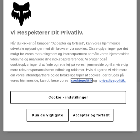
Bukser & Shorts
Guards
Bukser
Skjorter
Bukser
Goggles
Se alle
Handsker
Socks
Shorts
Vi Respekterer Dit Privatliv.
Se alle
Jakker
Når du klikker på knappen "Accepter og fortsæt", kan vores hjemmeside
Jakker
Women
udveksle oplysninger med din browser via cookies. Disse oplysninger gør det
Protections
muligt for vores marketingteam og internetpartnere at måle vores hjemmesides
T-Shirts & Tops
Handsker
ydeevne og analysere dine indkøbspræferencer. Vi bruger også
Moto
cookieoplysninger til at finde og rette fejl på vores hjemmeside og til at vise dig
Briller
Hoodies og sweatre
mere relevant/personaliseret indhold og reklamer. Hvis du gerne vil vide mere
Beskyttelser
Helmets
om vores internetpartnere og de forskellige typer af cookies, der bruges på
Jakker
vores hjemmeside, kan du læse vores
cookiepolitik
og
privatlivspolitik.
Sokker
Jerseys
Bukser & Shorts
Briller
Womens Defend langærmet trøje
Pants
Cookie - indstillinger
Tasker & tilbehør
Shirts
Boots
Sokker
Artikelnr.
31133
Se alle
Spare parts
Guards
Kun de vigtigste
Accepter og fortsæt
Price reduced from
to
Tilbehør
499 kr
249,5 kr
50% OFF
Gloves
Youth
Goggles
Reservedele