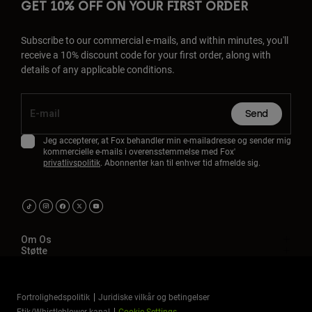
GET 10% OFF ON YOUR FIRST ORDER
Subscribe to our commercial e-mails, and within minutes, you'll
receive a 10% discount code for your first order, along with
details of any applicable conditions.
Send
Jeg accepterer, at Fox behandler min e-mailadresse og sender mig
kommercielle e-mails i overensstemmelse med Fox'
privatlivspolitik
. Abonnenter kan til enhver tid afmelde sig.
Om Os
Støtte
Fortrolighedspolitik
Juridiske vilkår og betingelser
Etik/Whistleblower-kanal
Cookie Settings