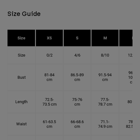
Size Guide
Size
XS
S
M
L
Size
0/2
4/6
8/10
12/14
96.5-
81-84
86.5-89
91.5-94
Bust
101.5
cm
cm
cm
cm
72.5-
75-76
77.5-
Length
80 cm
73.5 cm
cm
78.7 cm
61-63.5
66-68.6
71.1-
78.7-
Waist
cm
cm
74.9 cm
82.5 cm