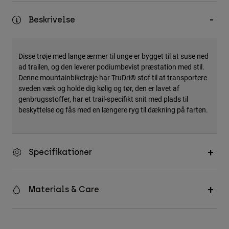
Accessories
Beskrivelse
All Accessories
Bags & Backpacks
Disse trøje med lange ærmer til unge er bygget til at suse ned
Hats & Caps
ad trailen, og den leverer podiumbevist præstation med stil.
Denne mountainbiketrøje har TruDri® stof til at transportere
Se alle
sveden væk og holde dig kølig og tør, den er lavet af
genbrugsstoffer, har et trail-specifikt snit med plads til
beskyttelse og fås med en længere ryg til dækning på farten.
Specifikationer
Materials & Care