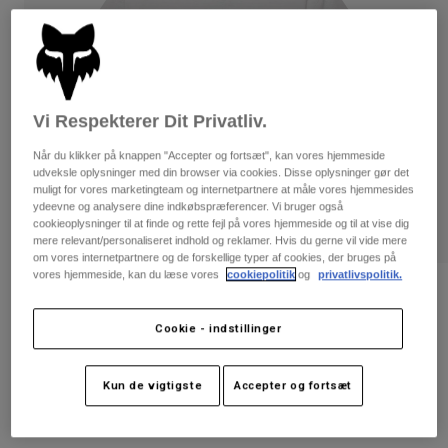
Bukser & Shorts
Guards
Bukser
Skjorter
Bukser
Goggles
Se alle
Handsker
Socks
Shorts
Se alle
Vi Respekterer Dit Privatliv.
Jakker
Jakker
Women
Når du klikker på knappen "Accepter og fortsæt", kan vores hjemmeside
Protections
udveksle oplysninger med din browser via cookies. Disse oplysninger gør det
T-Shirts & Tops
Handsker
muligt for vores marketingteam og internetpartnere at måle vores hjemmesides
Moto
ydeevne og analysere dine indkøbspræferencer. Vi bruger også
Briller
Hoodies og sweatre
cookieoplysninger til at finde og rette fejl på vores hjemmeside og til at vise dig
Beskyttelser
Helmets
mere relevant/personaliseret indhold og reklamer. Hvis du gerne vil vide mere
Jakker
om vores internetpartnere og de forskellige typer af cookies, der bruges på
Sokker
Jerseys
vores hjemmeside, kan du læse vores
cookiepolitik
og
privatlivspolitik.
Bukser & Shorts
Briller
Womens Forums Tech-T-shirt
Pants
Tasker & tilbehør
Shirts
Cookie - indstillinger
Boots
Sokker
Artikelnr.
33594
Se alle
Spare parts
Guards
Price reduced from
to
Tilbehør
349 kr
209,4 kr
40% OFF
Kun de vigtigste
Accepter og fortsæt
Gloves
Youth
Goggles
Reservedele