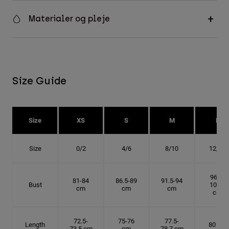
Materialer og pleje
Size Guide
Size
XS
S
M
L
Size
0/2
4/6
8/10
12/14
96.5-
81-84
86.5-89
91.5-94
Bust
101.5
cm
cm
cm
cm
72.5-
75-76
77.5-
Length
80 cm
73.5 cm
cm
78.7 cm