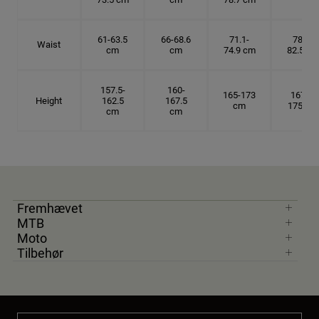
61-63.5
66-68.6
71.1-
78.7-
Waist
cm
cm
74.9 cm
82.5 cm
157.5-
160-
165-173
167.5-
Height
162.5
167.5
cm
175 cm
cm
cm
Fremhævet
MTB
Moto
Tilbehør