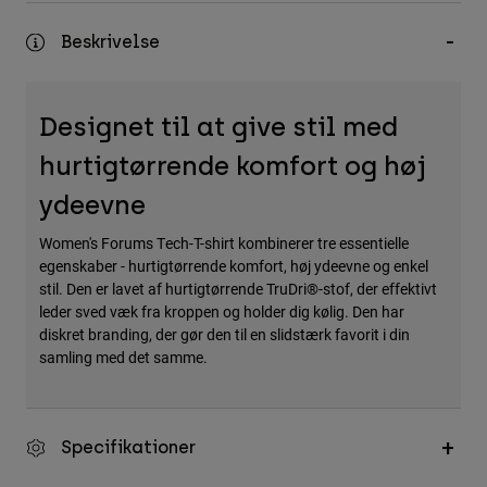
Accessories
Beskrivelse
All Accessories
Bags & Backpacks
Designet til at give stil med
Hats & Caps
hurtigtørrende komfort og høj
Se alle
ydeevne
Women's Forums Tech-T-shirt kombinerer tre essentielle
egenskaber - hurtigtørrende komfort, høj ydeevne og enkel
stil. Den er lavet af hurtigtørrende TruDri®-stof, der effektivt
leder sved væk fra kroppen og holder dig kølig. Den har
diskret branding, der gør den til en slidstærk favorit i din
samling med det samme.
Specifikationer