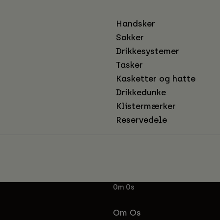
Handsker
Sokker
Drikkesystemer
Tasker
Kasketter og hatte
Drikkedunke
Klistermærker
Reservedele
Om Os
Om Os