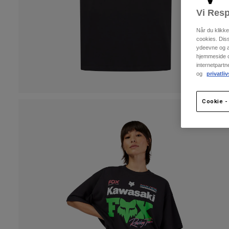
Vi Resp
Når du klikk
cookies. Dis
ydeevne og an
hjemmeside og
internetpart
og
privatliv
Cookie - 