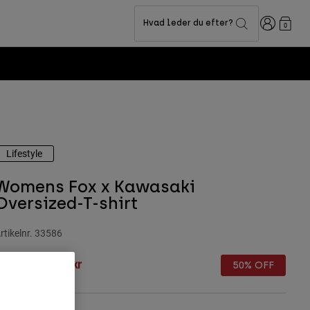
Logon
Hvad leder du efter?
0
Lifestyle
Womens Fox x Kawasaki
Oversized-T-shirt
rtikelnr.
33586
rice reduced from
to
49 kr
174,5 kr
50% OFF