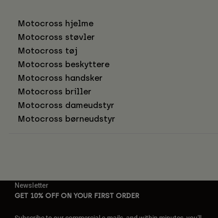
Motocross hjelme
Motocross støvler
Motocross tøj
Motocross beskyttere
Motocross handsker
Motocross briller
Motocross dameudstyr
Motocross børneudstyr
Newsletter
GET 10% OFF ON YOUR FIRST ORDER
Subscribe to our commercial e-mails, and within minutes, you'll