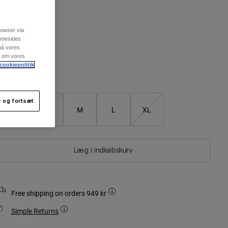
arve -
Sort
rowser via
emmesides
 på vores
re om vores
valgt
cookiepolitik
Größentabelle
 og fortsæt
XS
S
M
L
XL
Læg i indkøbskurv
Free shipping on orders 949 kr
Simple Returns