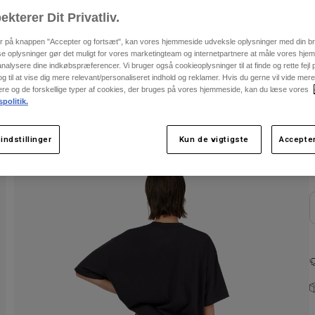
F
ekterer Dit Privatliv.
er på knappen "Accepter og fortsæt", kan vores hjemmeside udveksle oplysninger med din b
se oplysninger gør det muligt for vores marketingteam og internetpartnere at måle vores hj
alysere dine indkøbspræferencer. Vi bruger også cookieoplysninger til at finde og rette fejl
 til at vise dig mere relevant/personaliseret indhold og reklamer. Hvis du gerne vil vide me
nere og de forskellige typer af cookies, der bruges på vores hjemmeside, kan du læse vores
spolitik.
indstillinger
Kun de vigtigste
Accepter