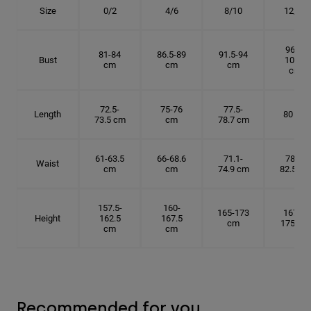
Size
0/2
4/6
8/10
12/14
96.5-
81-84
86.5-89
91.5-94
Bust
101.5
cm
cm
cm
cm
72.5-
75-76
77.5-
Length
80 cm
73.5 cm
cm
78.7 cm
61-63.5
66-68.6
71.1-
78.7-
Waist
cm
cm
74.9 cm
82.5 cm
157.5-
160-
165-173
167.5-
Height
162.5
167.5
cm
175 cm
cm
cm
Recommended for you