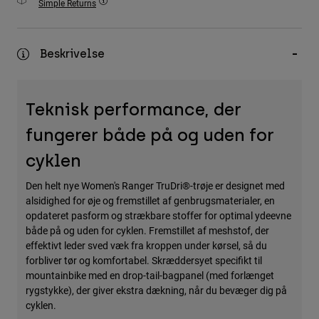
Simple Returns
Accessories
All Accessories
Beskrivelse
Bags & Backpacks
Hats & Caps
Teknisk performance, der
Se alle
fungerer både på og uden for
cyklen
Den helt nye Women's Ranger TruDri®-trøje er designet med
alsidighed for øje og fremstillet af genbrugsmaterialer, en
opdateret pasform og strækbare stoffer for optimal ydeevne
både på og uden for cyklen. Fremstillet af meshstof, der
effektivt leder sved væk fra kroppen under kørsel, så du
forbliver tør og komfortabel. Skræddersyet specifikt til
mountainbike med en drop-tail-bagpanel (med forlænget
rygstykke), der giver ekstra dækning, når du bevæger dig på
cyklen.