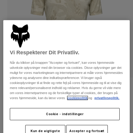
Bukser & Shorts
Guards
Bukser
Skjorter
Bukser
Goggles
Se alle
Handsker
Socks
Shorts
Se alle
Jakker
Jakker
Women
Protections
Vi Respekterer Dit Privatliv.
T-Shirts & Tops
Handsker
Moto
Når du klikker på knappen "Accepter og fortsæt", kan vores hjemmeside
Briller
Hoodies og sweatre
udveksle oplysninger med din browser via cookies. Disse oplysninger gør det
Beskyttelser
Helmets
muligt for vores marketingteam og internetpartnere at måle vores hjemmesides
Jakker
ydeevne og analysere dine indkøbspræferencer. Vi bruger også
Sokker
Jerseys
cookieoplysninger til at finde og rette fejl på vores hjemmeside og til at vise dig
Bukser & Shorts
Briller
Bewertungen
mere relevant/personaliseret indhold og reklamer. Hvis du gerne vil vide mere
Pants
Tasker & tilbehør
Shirts
om vores internetpartnere og de forskellige typer af cookies, der bruges på
Women's Ranger TruDri®-trøje
vores hjemmeside, kan du læse vores
cookiepolitik
og
privatlivspolitik.
Boots
Sokker
Se alle
Spare parts
Guards
Artikelnr.
33841
Tilbehør
Cookie - indstillinger
Gloves
Price reduced from
to
449 kr
269,4 kr
40% OFF
Youth
Goggles
Reservedele
Kun de vigtigste
Accepter og fortsæt