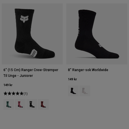
6" (15 Cm) Ranger Crew-Strømper
8" Ranger-sok Worldwide
Til Unge - Juniorer
149 kr
149 kr
Product swatch type of Sort.
Product swatch type of Hvi
(1)
Product swatch type of Arctic Blue.
Product swatch type of Berry.
Product swatch type of Sort.
Product swatch type of Rustbrun.