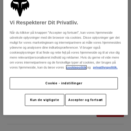
Bukser & Shorts
Guards
Bukser
Skjorter
Bukser
Goggles
Se alle
Handsker
Vi Respekterer Dit Privatliv.
Socks
Shorts
Når du klikker på knappen "Accepter og fortsæt", kan vores hjemmeside
Se alle
Jakker
udveksle oplysninger med din browser via cookies. Disse oplysninger gør det
Jakker
Women
muligt for vores marketingteam og internetpartnere at måle vores hjemmesides
ydeevne og analysere dine indkøbspræferencer. Vi bruger også
Protections
cookieoplysninger til at finde og rette fejl på vores hjemmeside og til at vise dig
T-Shirts & Tops
Handsker
Moto
mere relevant/personaliseret indhold og reklamer. Hvis du gerne vil vide mere
om vores internetpartnere og de forskellige typer af cookies, der bruges på
Briller
Hoodies og sweatre
vores hjemmeside, kan du læse vores
cookiepolitik
og
privatlivspolitik.
Beskyttelser
Helmets
Jakker
Sokker
Jerseys
Bukser & Shorts
Cookie - indstillinger
Briller
Boundary Legging
Pants
Tasker & tilbehør
Shirts
Boots
Sokker
Artikelnr.
28693
Kun de vigtigste
Accepter og fortsæt
Se alle
Spare parts
Guards
Price reduced from
to
Tilbehør
399 kr
199,5 kr
50% OFF
Gloves
Youth
Goggles
Reservedele