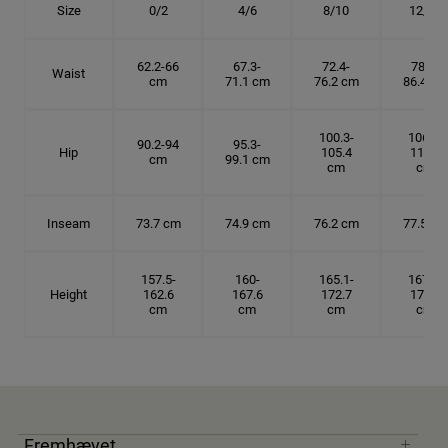
Size
0/2
4/6
8/10
12/14
62.2-66
67.3-
72.4-
78.7-
Waist
cm
71.1 cm
76.2 cm
86.4 cm
100.3-
106.7-
90.2-94
95.3-
Hip
105.4
114.3
cm
99.1 cm
cm
cm
Inseam
73.7 cm
74.9 cm
76.2 cm
77.5 cm
157.5-
160-
165.1-
167.6-
Height
162.6
167.6
172.7
175.3
cm
cm
cm
cm
Fremhævet