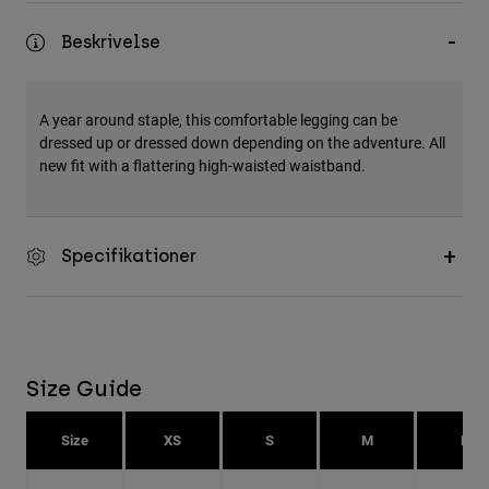
Accessories
Beskrivelse
All Accessories
Bags & Backpacks
A year around staple, this comfortable legging can be
Hats & Caps
dressed up or dressed down depending on the adventure. All
new fit with a flattering high-waisted waistband.
Se alle
Specifikationer
Size Guide
Size
XS
S
M
L