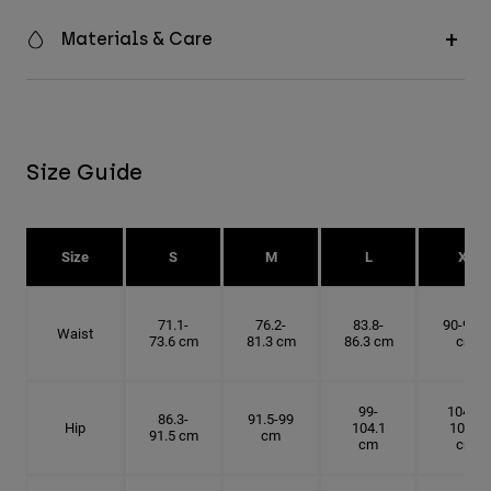
Materials & Care
Size Guide
Size
S
M
L
XL
71.1-
76.2-
83.8-
90-91.4
Waist
73.6 cm
81.3 cm
86.3 cm
cm
99-
104.1-
86.3-
91.5-99
Hip
104.1
109.2
91.5 cm
cm
cm
cm