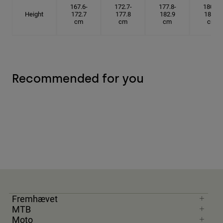
167.6-
172.7-
177.8-
180.3-
Height
172.7
177.8
182.9
185.5
cm
cm
cm
cm
Recommended for you
Fremhævet
MTB
Moto