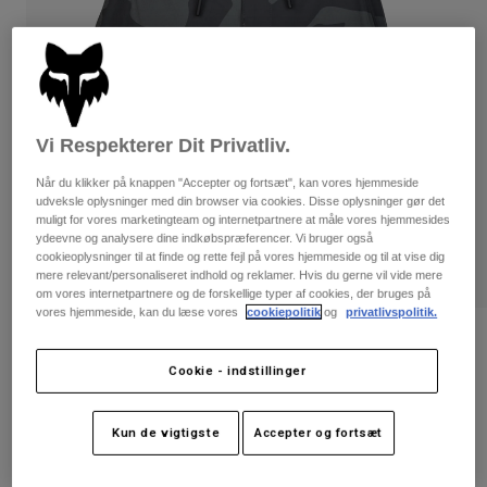
Bukser & Shorts
Guards
Bukser
Skjorter
Bukser
Goggles
Se alle
Handsker
Socks
Shorts
Se alle
Jakker
Vi Respekterer Dit Privatliv.
Jakker
Women
Protections
Når du klikker på knappen "Accepter og fortsæt", kan vores hjemmeside
udveksle oplysninger med din browser via cookies. Disse oplysninger gør det
T-Shirts & Tops
Handsker
Moto
muligt for vores marketingteam og internetpartnere at måle vores hjemmesides
Briller
Hoodies og sweatre
ydeevne og analysere dine indkøbspræferencer. Vi bruger også
Beskyttelser
cookieoplysninger til at finde og rette fejl på vores hjemmeside og til at vise dig
Helmets
Jakker
mere relevant/personaliseret indhold og reklamer. Hvis du gerne vil vide mere
Sokker
Jerseys
om vores internetpartnere og de forskellige typer af cookies, der bruges på
Bukser & Shorts
Briller
vores hjemmeside, kan du læse vores
cookiepolitik
og
privatlivspolitik.
Pants
Tasker & tilbehør
Essex Camo Volley Hybrid shorts
Shirts
Boots
Sokker
Cookie - indstillinger
Se alle
Artikelnr.
32317
Spare parts
Guards
Tilbehør
Gloves
Kun de vigtigste
Accepter og fortsæt
Price reduced from
to
549 kr
274,5 kr
50% OFF
Youth
Goggles
Reservedele