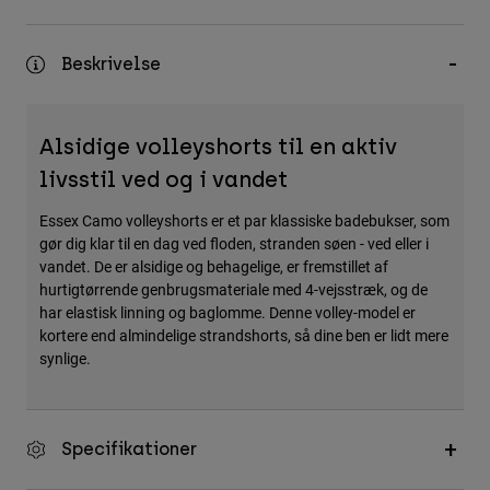
Accessories
Beskrivelse
All Accessories
Bags & Backpacks
Hats & Caps
Alsidige volleyshorts til en aktiv
Se alle
livsstil ved og i vandet
Essex Camo volleyshorts er et par klassiske badebukser, som
gør dig klar til en dag ved floden, stranden søen - ved eller i
vandet. De er alsidige og behagelige, er fremstillet af
hurtigtørrende genbrugsmateriale med 4-vejsstræk, og de
har elastisk linning og baglomme. Denne volley-model er
kortere end almindelige strandshorts, så dine ben er lidt mere
synlige.
Specifikationer