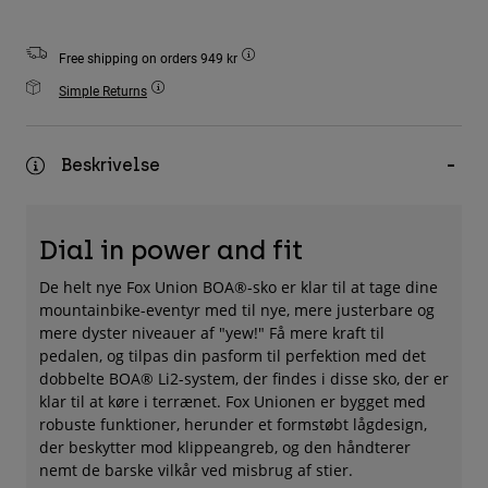
Accessories
Free shipping on orders 949 kr
All Accessories
Simple Returns
Bags & Backpacks
Hats & Caps
Beskrivelse
Se alle
Dial in power and fit
De helt nye Fox Union BOA®-sko er klar til at tage dine
mountainbike-eventyr med til nye, mere justerbare og
mere dyster niveauer af "yew!" Få mere kraft til
pedalen, og tilpas din pasform til perfektion med det
dobbelte BOA® Li2-system, der findes i disse sko, der er
klar til at køre i terrænet. Fox Unionen er bygget med
robuste funktioner, herunder et formstøbt lågdesign,
der beskytter mod klippeangreb, og den håndterer
nemt de barske vilkår ved misbrug af stier.