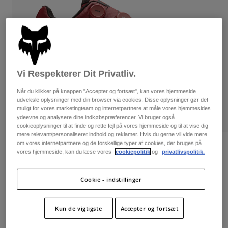
Bukser & Shorts
Guards
Bukser
Skjorter
Bukser
Goggles
Se alle
Handsker
Socks
Shorts
Se alle
Jakker
Jakker
Vi Respekterer Dit Privatliv.
Women
Protections
Når du klikker på knappen "Accepter og fortsæt", kan vores hjemmeside
T-Shirts & Tops
Handsker
Moto
udveksle oplysninger med din browser via cookies. Disse oplysninger gør det
muligt for vores marketingteam og internetpartnere at måle vores hjemmesides
Briller
Hoodies og sweatre
AFSPIL
ydeevne og analysere dine indkøbspræferencer. Vi bruger også
Beskyttelser
Helmets
cookieoplysninger til at finde og rette fejl på vores hjemmeside og til at vise dig
Jakker
Sokker
mere relevant/personaliseret indhold og reklamer. Hvis du gerne vil vide mere
Jerseys
om vores internetpartnere og de forskellige typer af cookies, der bruges på
Bukser & Shorts
Briller
Bewertungen
vores hjemmeside, kan du læse vores
cookiepolitik
og
privatlivspolitik.
Pants
Tasker & tilbehør
Shirts
Fox Union Boa® Shoes
Boots
Sokker
Se alle
Cookie - indstillinger
Spare parts
Guards
Artikelnr.
29353-003-37
Tilbehør
Gloves
Kun de vigtigste
Accepter og fortsæt
Price reduced from
to
1.899 kr
1.234,35 kr
35% OFF
Youth
Goggles
Reservedele