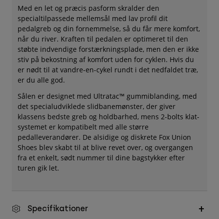
Med en let og præcis pasform skralder den
specialtilpassede mellemsål med lav profil dit
pedalgreb og din fornemmelse, så du får mere komfort,
når du river. Kraften til pedalen er optimeret til den
støbte indvendige forstærkningsplade, men den er ikke
stiv på bekostning af komfort uden for cyklen. Hvis du
er nødt til at vandre-en-cykel rundt i det nedfaldet træ,
er du alle god.
Sålen er designet med Ultratac™ gummiblanding, med
det specialudviklede slidbanemønster, der giver
klassens bedste greb og holdbarhed, mens 2-bolts klat-
systemet er kompatibelt med alle større
pedalleverandører. De alsidige og diskrete Fox Union
Shoes blev skabt til at blive revet over, og overgangen
fra et enkelt, sødt nummer til dine bagstykker efter
turen gik let.
Specifikationer