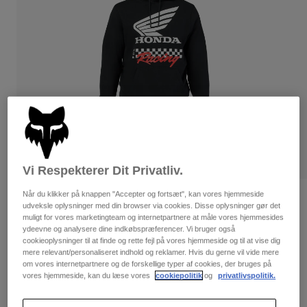
Bukser & Shorts
Guards
Bukser
Skjorter
Bukser
Goggles
Se alle
Handsker
Socks
Shorts
Se alle
Jakker
Jakker
Women
Protections
T-Shirts & Tops
Handsker
Moto
Briller
Hoodies og sweatre
Beskyttelser
Helmets
Vi Respekterer Dit Privatliv.
Jakker
Sokker
Jerseys
Bukser & Shorts
Når du klikker på knappen "Accepter og fortsæt", kan vores hjemmeside
Briller
Honda Pullover-hættetrøje
Pants
udveksle oplysninger med din browser via cookies. Disse oplysninger gør det
Tasker & tilbehør
Shirts
muligt for vores marketingteam og internetpartnere at måle vores hjemmesides
Boots
Sokker
Artikelnr.
34698
ydeevne og analysere dine indkøbspræferencer. Vi bruger også
Se alle
cookieoplysninger til at finde og rette fejl på vores hjemmeside og til at vise dig
Spare parts
Guards
mere relevant/personaliseret indhold og reklamer. Hvis du gerne vil vide mere
Price reduced from
to
699 kr
349,5 kr
Tilbehør
50% OFF
om vores internetpartnere og de forskellige typer af cookies, der bruges på
Gloves
vores hjemmeside, kan du læse vores
cookiepolitik
og
privatlivspolitik.
Youth
Goggles
Reservedele