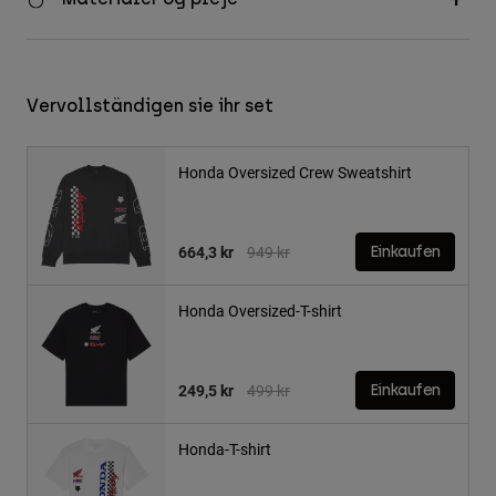
Vervollständigen sie ihr set
Honda Oversized Crew Sweatshirt
Price reduced from
to
664,3 kr
949 kr
Einkaufen
Honda Oversized-T-shirt
Price reduced from
to
249,5 kr
499 kr
Einkaufen
Honda-T-shirt