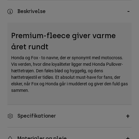
Accessories
Beskrivelse
All Accessories
Bags & Backpacks
Premium-fleece giver varme
Hats & Caps
året rundt
Se alle
Honda og Fox - to navne, der er synonymt med motocross.
Vis verden, hvor dine loyaliteter ligger med Honda Pullover-
hættetrøjen. Den føles blød og hyggelig, og dens
hættetrøjestil er tidløs. Et absolut must-have for fans, der
elsker, når Fox og Honda går i mudderet og giver den fuld gas
sammen.
Specifikationer
Materialer og pleje