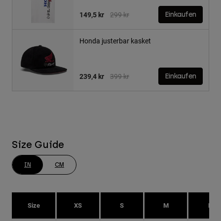
Price reduced from
to
149,5 kr
299 kr
Einkaufen
Honda justerbar kasket
Price reduced from
to
239,4 kr
399 kr
Einkaufen
Size Guide
IN
CM
Size
XS
S
M
L