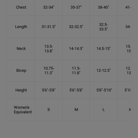
Chest
32-34"
35-37"
38-40"
41-43"
32.5-
Length
31-31.5"
32-32.5"
34-35"
33.5"
13.5-
15.25-
Neck
14-14.3"
14.5-15"
13.8"
15.5"
10.75-
11.5-
12.75-
Bicep
12-12.5"
11.3"
11.8"
13.3"
Height
5'6"-5'8"
5'6"-5'8"
5'8"-5'10"
5'10"- 6'
Women's
S
M
L
XL
Equivalent