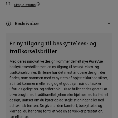
Accessories
Simple Returns
All Accessories
Beskrivelse
Bags & Backpacks
Hats & Caps
Se alle
En ny tilgang til beskyttelses- og
trailkørselsbriller
Med deres innovative design kommer de helt nye PureVue
beskyttelsesbriller med en ny tilgang til beskyttelses- og
trailkørselsbriller. Brillerne har det mest åndbare design, der
findes, som sammen med et system af højeste klarhed sikrer,
at intet kommer mellem dig og et godt syn, når du tackler
uforudsigelige lys- og stiforhold. Disse briller er designet til at
blive brugt med traditionelle hjelme eller hjelme med half-shell
design, uanset om du kører op ad stejle stigninger eller ned
ad teknisk terræn. De giver al den komfort, beskyttelse og
klarhed, du har brug for til at yde en selvsikker præstation,
tur efter tur.