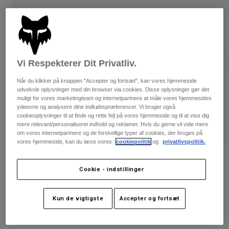
Bukser & Shorts
Guards
Bukser
Skjorter
Bukser
Goggles
Se alle
Handsker
Socks
Shorts
Se alle
Jakker
Vi Respekterer Dit Privatliv.
Jakker
Women
Når du klikker på knappen "Accepter og fortsæt", kan vores hjemmeside
Protections
udveksle oplysninger med din browser via cookies. Disse oplysninger gør det
T-Shirts & Tops
Handsker
Moto
muligt for vores marketingteam og internetpartnere at måle vores hjemmesides
ydeevne og analysere dine indkøbspræferencer. Vi bruger også
Briller
Hoodies og sweatre
cookieoplysninger til at finde og rette fejl på vores hjemmeside og til at vise dig
Beskyttelser
Helmets
mere relevant/personaliseret indhold og reklamer. Hvis du gerne vil vide mere
Jakker
om vores internetpartnere og de forskellige typer af cookies, der bruges på
Sokker
Jerseys
vores hjemmeside, kan du læse vores
cookiepolitik
og
privatlivspolitik.
Bukser & Shorts
Briller
Pants
Tasker & tilbehør
Shirts
Bewertungen
Cookie - indstillinger
Boots
Sokker
Se alle
PureVue beskyttelsesbriller
Spare parts
Guards
sort/spejlet
Tilbehør
Kun de vigtigste
Accepter og fortsæt
Gloves
Artikelnr.
32510
Youth
Goggles
Reservedele