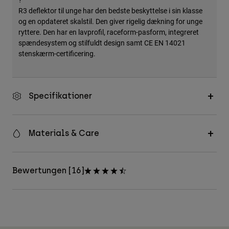
Accessories
R3 deflektor til unge har den bedste beskyttelse i sin klasse
og en opdateret skalstil. Den giver rigelig dækning for unge
All Accessories
ryttere. Den har en lavprofil, raceform-pasform, integreret
spændesystem og stilfuldt design samt CE EN 14021
Bags & Backpacks
stenskærm-certificering.
Hats & Caps
Se alle
Specifikationer
Materials & Care
Bewertungen [16]