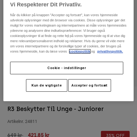
Bukser & Shorts
Vi Respekterer Dit Privatliv.
Guards
Bukser
Skjorter
Bukser
Når du klikker på knappen "Accepter og fortsæt", kan vores hjemmeside
Goggles
Se alle
udveksle oplysninger med din browser via cookies. Disse oplysninger gør det
Handsker
Socks
muligt for vores marketingteam og internetpartnere at måle vores hjemmesides
Shorts
ydeevne og analysere dine indkøbspræferencer. Vi bruger også
Se alle
cookieoplysninger til at finde og rette fejl på vores hjemmeside og til at vise dig
Jakker
mere relevant/personaliseret indhold og reklamer. Hvis du gerne vil vide mere
Jakker
Women
om vores internetpartnere og de forskellige typer af cookies, der bruges på
Protections
vores hjemmeside, kan du læse vores
cookiepolitik
og
privatlivspolitik.
T-Shirts & Tops
Handsker
Moto
Briller
Hoodies og sweatre
Cookie - indstillinger
Beskyttelser
Helmets
Jakker
Sokker
Jerseys
Kun de vigtigste
Accepter og fortsæt
Bukser & Shorts
Briller
Pants
Tasker & tilbehør
Shirts
Bewertungen
Boots
Sokker
Se alle
R3 Beskytter Til Unge - Juniorer
Spare parts
Guards
Tilbehør
Gloves
Artikelnr.
24811
Youth
Goggles
Reservedele
Price reduced from
to
649 kr
421,85 kr
35% OFF