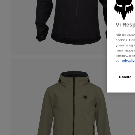
Vi Resp
Når du klikk
cookies. Dis
ydeevne og an
hjemmeside og
internetpart
og
privatliv
Cookie - 