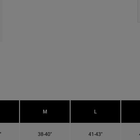
M
L
"
38-40"
41-43"