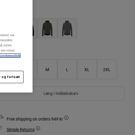
arve -
rowser via
emmesides
 på vores
re om vores
Größentabelle
cookiepolitik
XS
S
M
L
XL
2XL
 og fortsæt
Læg i indkøbskurv
Free shipping on orders 949 kr
Simple Returns