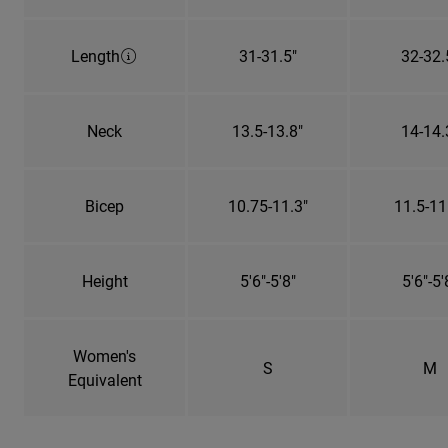
Length
31-31.5"
32-32.
Neck
13.5-13.8"
14-14.
Bicep
10.75-11.3"
11.5-11
Height
5'6"-5'8"
5'6"-5'
Women's
S
M
Equivalent