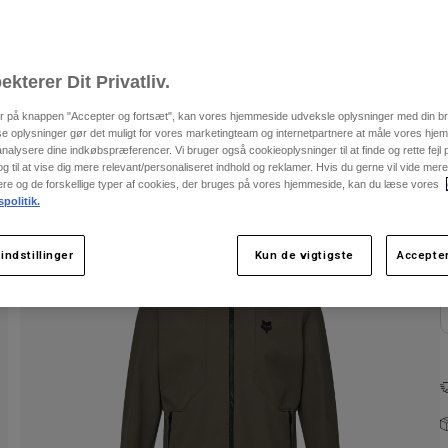
F
ekterer Dit Privatliv.
er på knappen "Accepter og fortsæt", kan vores hjemmeside udveksle oplysninger med din b
se oplysninger gør det muligt for vores marketingteam og internetpartnere at måle vores hj
alysere dine indkøbspræferencer. Vi bruger også cookieoplysninger til at finde og rette fejl
 til at vise dig mere relevant/personaliseret indhold og reklamer. Hvis du gerne vil vide me
nere og de forskellige typer af cookies, der bruges på vores hjemmeside, kan du læse vores
spolitik.
indstillinger
Kun de vigtigste
Accepter