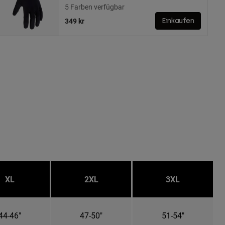
5 Farben verfügbar
349 kr
Einkaufen
XL
2XL
3XL
44-46"
47-50"
51-54"