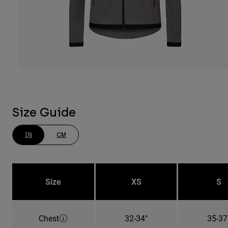
Size Guide
IN
CM
Size
XS
S
Chest
32-34"
35-37