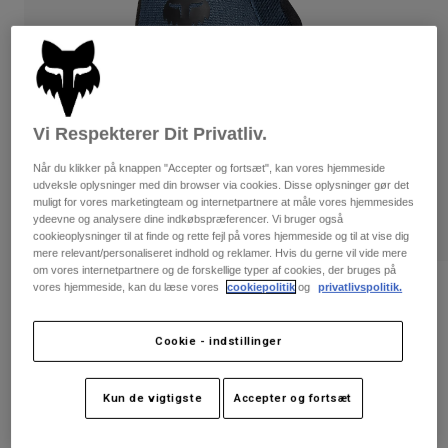
Bukser & Shorts
Guards
Bukser
Skjorter
Bukser
Goggles
Se alle
Handsker
Socks
Shorts
Se alle
Jakker
Vi Respekterer Dit Privatliv.
Jakker
Women
Protections
Når du klikker på knappen "Accepter og fortsæt", kan vores hjemmeside
udveksle oplysninger med din browser via cookies. Disse oplysninger gør det
T-Shirts & Tops
Handsker
Moto
muligt for vores marketingteam og internetpartnere at måle vores hjemmesides
Briller
Hoodies og sweatre
ydeevne og analysere dine indkøbspræferencer. Vi bruger også
Beskyttelser
cookieoplysninger til at finde og rette fejl på vores hjemmeside og til at vise dig
Helmets
Jakker
mere relevant/personaliseret indhold og reklamer. Hvis du gerne vil vide mere
Sokker
Jerseys
om vores internetpartnere og de forskellige typer af cookies, der bruges på
Bukser & Shorts
Briller
vores hjemmeside, kan du læse vores
cookiepolitik
og
privatlivspolitik.
Bewertungen
Pants
Tasker & tilbehør
Shirts
Ranger-handsker
Boots
Sokker
Cookie - indstillinger
Se alle
Spare parts
Guards
Artikelnr.
33603
Tilbehør
Gloves
Kun de vigtigste
Accepter og fortsæt
249 kr
Youth
Goggles
Reservedele