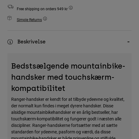
Accessories
Free shipping on orders 949 kr
All Accessories
Simple Returns
Bags & Backpacks
Hats & Caps
Beskrivelse
Se alle
Bedstsælgende mountainbike-
handsker med touchskærm-
kompatibilitet
Ranger-handsker er kendt for at tilbyde ydeevne og kvalitet,
der normalt kun findes i meget dyrere handsker. Disse
alsidige mountainbikehandsker er en årlig bestseller, har
touchskærm-kompatibilitet og fungerer godt i næsten alle
discipliner. Ranger-handskerne fortsætter med at sætte
standarden for ydeevne, pasform og værdi, da disse
mountainbike-handsker er både prisvenlige og stilfulde.