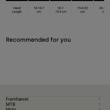
Hand
18-18.7
18.7-
19.4-20
20-20.6
Length
cm
19.4 cm
cm
cm
Recommended for you
Fremhævet
MTB
Moto