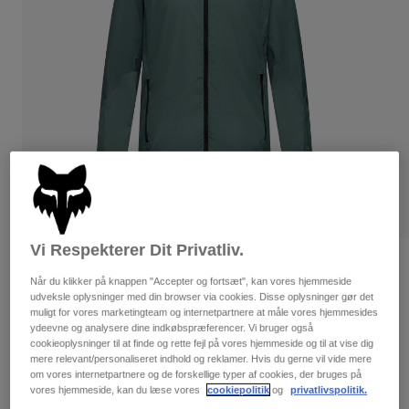
Bukser & Shorts
Guards
Bukser
Skjorter
Bukser
Goggles
Se alle
Handsker
Socks
Shorts
Se alle
Jakker
Jakker
Women
Protections
T-Shirts & Tops
Handsker
Moto
Briller
Hoodies og sweatre
Beskyttelser
Helmets
Jakker
Sokker
Jerseys
Vi Respekterer Dit Privatliv.
Bukser & Shorts
Briller
Bewertungen
Pants
Når du klikker på knappen "Accepter og fortsæt", kan vores hjemmeside
Tasker & tilbehør
Shirts
udveksle oplysninger med din browser via cookies. Disse oplysninger gør det
Ranger Wind-jakke
Boots
Sokker
muligt for vores marketingteam og internetpartnere at måle vores hjemmesides
Se alle
Spare parts
ydeevne og analysere dine indkøbspræferencer. Vi bruger også
Guards
Artikelnr.
33385
cookieoplysninger til at finde og rette fejl på vores hjemmeside og til at vise dig
Tilbehør
Gloves
mere relevant/personaliseret indhold og reklamer. Hvis du gerne vil vide mere
om vores internetpartnere og de forskellige typer af cookies, der bruges på
849 kr
Youth
Goggles
vores hjemmeside, kan du læse vores
cookiepolitik
og
privatlivspolitik.
Reservedele