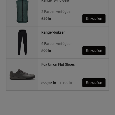
Ranger Wind-vest
2 Farben verfügbar
649 kr
Einkaufen
Ranger-bukser
6 Farben verfügbar
899 kr
Einkaufen
Fox Union Flat Shoes
Price reduced from
to
899,25 kr
1.199 kr
Einkaufen