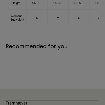
Height
5'6"-5'8"
5'6"-5'8"
5'8"-5'10"
5'10"- 6'
Women's
S
M
L
XL
Equivalent
Recommended for you
Fremhævet