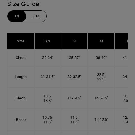
Size Guide
IN
CM
Size
XS
S
M
L
Chest
32-34"
35-37"
38-40"
41-43"
32.5-
Length
31-31.5"
32-32.5"
34-35"
33.5"
13.5-
15.25-
Neck
14-14.3"
14.5-15"
13.8"
15.5"
10.75-
11.5-
12.75-
Bicep
12-12.5"
11.3"
11.8"
13.3"