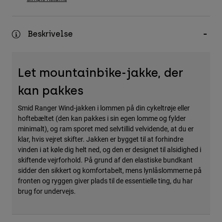
Accessories
All Accessories
Beskrivelse
Bags & Backpacks
Hats & Caps
Let mountainbike-jakke, der
Se alle
kan pakkes
Smid Ranger Wind-jakken i lommen på din cykeltrøje eller
hoftebæltet (den kan pakkes i sin egen lomme og fylder
minimalt), og ram sporet med selvtillid velvidende, at du er
klar, hvis vejret skifter. Jakken er bygget til at forhindre
vinden i at køle dig helt ned, og den er designet til alsidighed i
skiftende vejrforhold. På grund af den elastiske bundkant
sidder den sikkert og komfortabelt, mens lynlåslommerne på
fronten og ryggen giver plads til de essentielle ting, du har
brug for undervejs.