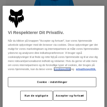
Bukser & Shorts
Guards
Bukser
Skjorter
Bukser
Goggles
Se alle
Handsker
Socks
Shorts
Se alle
Jakker
Vi Respekterer Dit Privatliv.
Jakker
Women
Protections
Når du klikker på knappen "Accepter og fortsæt", kan vores hjemmeside
T-Shirts & Tops
udveksle oplysninger med din browser via cookies. Disse oplysninger gør det
Handsker
Moto
muligt for vores marketingteam og internetpartnere at måle vores hjemmesides
Briller
Hoodies og sweatre
ydeevne og analysere dine indkøbspræferencer. Vi bruger også
Beskyttelser
Helmets
cookieoplysninger til at finde og rette fejl på vores hjemmeside og til at vise dig
Jakker
mere relevant/personaliseret indhold og reklamer. Hvis du gerne vil vide mere
Sokker
Jerseys
om vores internetpartnere og de forskellige typer af cookies, der bruges på
Bukser & Shorts
Briller
vores hjemmeside, kan du læse vores
cookiepolitik
og
privatlivspolitik.
Bewertungen
Pants
Tasker & tilbehør
Shirts
Shield Pullover-hættetrøje
Boots
Sokker
Cookie - indstillinger
Se alle
Spare parts
Guards
Artikelnr.
36268
Tilbehør
Gloves
Kun de vigtigste
Accepter og fortsæt
Price reduced from
to
699 kr
419,4 kr
40% OFF
Youth
Goggles
Reservedele