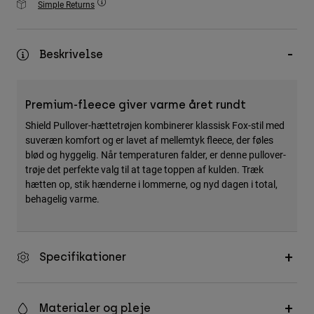
Simple Returns
Accessories
All Accessories
Beskrivelse
Bags & Backpacks
Hats & Caps
Premium-fleece giver varme året rundt
Se alle
Shield Pullover-hættetrøjen kombinerer klassisk Fox-stil med
suveræn komfort og er lavet af mellemtyk fleece, der føles
blød og hyggelig. Når temperaturen falder, er denne pullover-
trøje det perfekte valg til at tage toppen af kulden. Træk
hætten op, stik hænderne i lommerne, og nyd dagen i total,
behagelig varme.
Specifikationer
Materialer og pleje