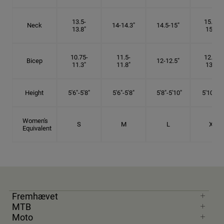
13.5-
15.25-
Neck
14-14.3"
14.5-15"
13.8"
15.5"
10.75-
11.5-
12.75-
Bicep
12-12.5"
11.3"
11.8"
13.3"
Height
5'6"-5'8"
5'6"-5'8"
5'8"-5'10"
5'10"- 6'
Women's
S
M
L
XL
Equivalent
Fremhævet
MTB
Moto