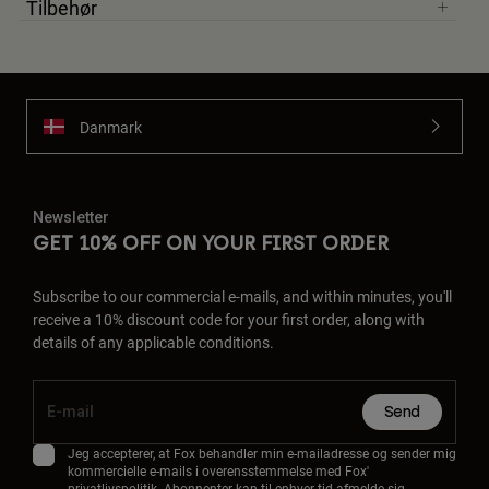
Tilbehør
Danmark
Newsletter
GET 10% OFF ON YOUR FIRST ORDER
Subscribe to our commercial e-mails, and within minutes, you'll
receive a 10% discount code for your first order, along with
details of any applicable conditions.
Send
Jeg accepterer, at Fox behandler min e-mailadresse og sender mig
kommercielle e-mails i overensstemmelse med Fox'
privatlivspolitik
. Abonnenter kan til enhver tid afmelde sig.