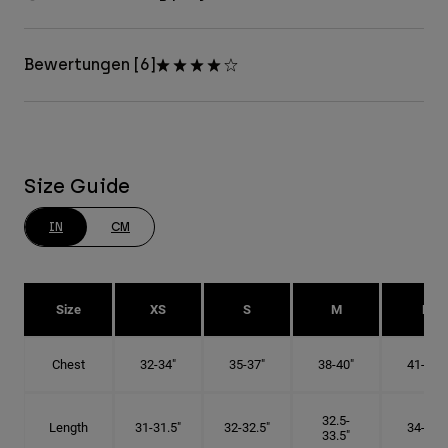
Bewertungen [6]
Size Guide
IN
CM
Size
XS
S
M
L
Chest
32-34"
35-37"
38-40"
41-43"
32.5-
Length
31-31.5"
32-32.5"
34-35"
33.5"