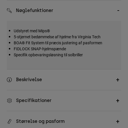
Accessories
Nøglefunktioner
All Accessories
Bags & Backpacks
Udstyret med Mips®
Hats & Caps
5-stjernet bedømmelse af hjelme fra Virginia Tech
BOA® Fit System til præcis justering af pasformen
Se alle
FIDLOCK SNAP-hjelmspænde
Specifik opbevaringsløsning til solbriller
Beskrivelse
Specifikationer
Størrelse og pasform