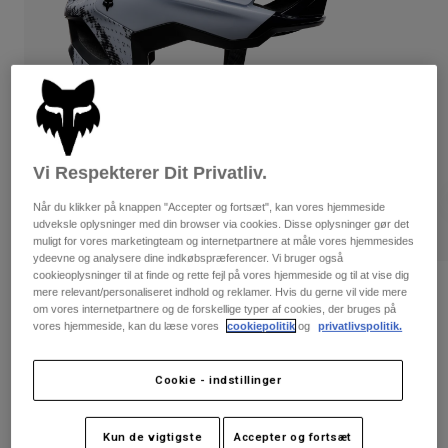
Bukser & Shorts
Guards
Bukser
Skjorter
Bukser
Goggles
Se alle
Handsker
Socks
Shorts
Se alle
Jakker
Jakker
Women
Protections
Vi Respekterer Dit Privatliv.
T-Shirts & Tops
Handsker
Moto
Når du klikker på knappen "Accepter og fortsæt", kan vores hjemmeside
Briller
Hoodies og sweatre
udveksle oplysninger med din browser via cookies. Disse oplysninger gør det
Beskyttelser
Helmets
muligt for vores marketingteam og internetpartnere at måle vores hjemmesides
Jakker
ydeevne og analysere dine indkøbspræferencer. Vi bruger også
Sokker
Jerseys
cookieoplysninger til at finde og rette fejl på vores hjemmeside og til at vise dig
Bukser & Shorts
Briller
Speedframe Pro Sense-hjelm
mere relevant/personaliseret indhold og reklamer. Hvis du gerne vil vide mere
Pants
om vores internetpartnere og de forskellige typer af cookies, der bruges på
Tasker & tilbehør
Shirts
vores hjemmeside, kan du læse vores
cookiepolitik
og
privatlivspolitik.
Boots
Sokker
Artikelnr.
38363
Se alle
Spare parts
Guards
Price reduced from
to
1.449 kr
1.086,75 kr
Cookie - indstillinger
Tilbehør
25% OFF
Gloves
Youth
Goggles
Reservedele
Kun de vigtigste
Accepter og fortsæt