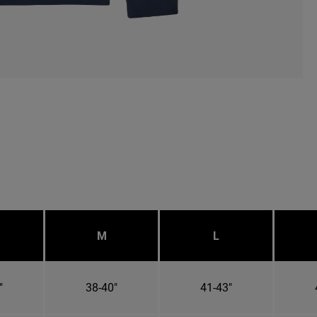
M
L
"
38-40"
41-43"