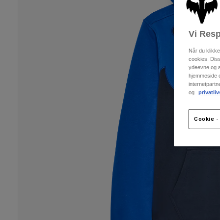
Vi Resp
Når du klikk
cookies. Dis
ydeevne og an
hjemmeside og
internetpart
og
privatliv
Cookie - 