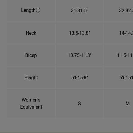
Length
31-31.5"
32-32.
Neck
13.5-13.8"
14-14.
Bicep
10.75-11.3"
11.5-11
Height
5'6"-5'8"
5'6"-5'
Women's
S
M
Equivalent