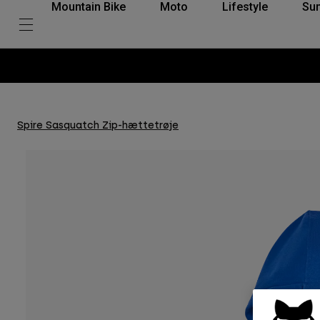
Mountain Bike
Moto
Lifestyle
Su
Spire Sasquatch Zip-hættetrøje