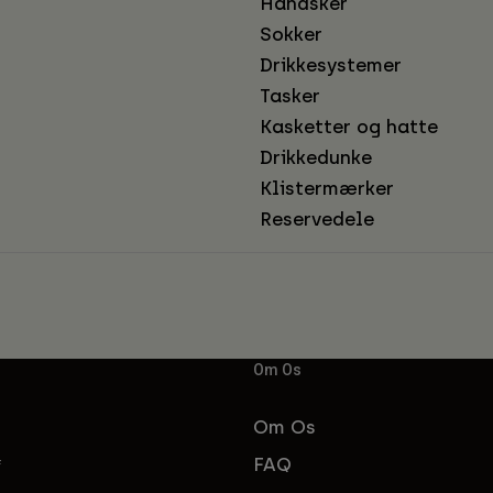
Handsker
Sokker
Drikkesystemer
Tasker
Kasketter og hatte
Drikkedunke
Klistermærker
Reservedele
Om Os
Om Os
FAQ
f