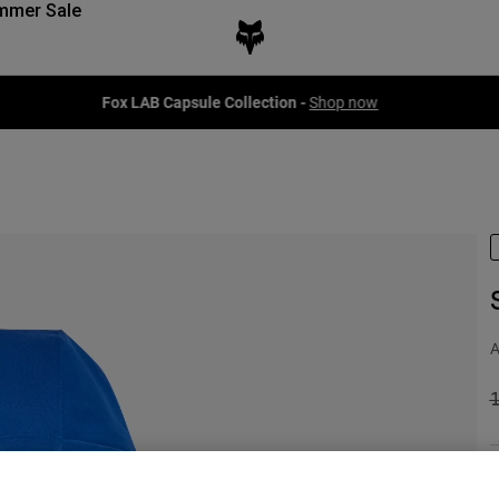
mmer Sale
Fox LAB Capsule Collection -
Shop now
A
P
1