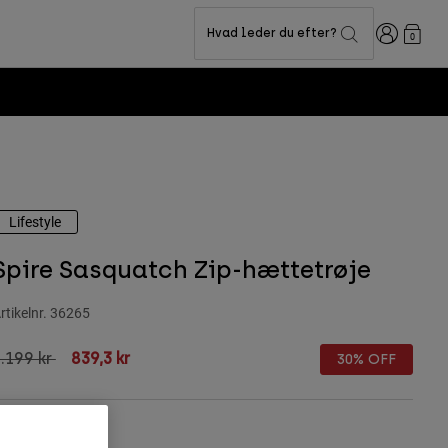
Logon
Hvad leder du efter?
0
Lifestyle
Spire Sasquatch Zip-hættetrøje
rtikelnr.
36265
rice reduced from
to
.199 kr
839,3 kr
30% OFF
Größentabelle