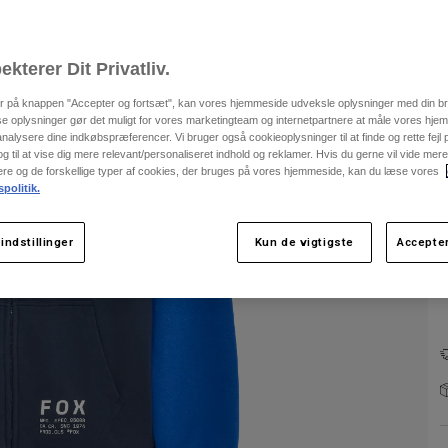
ekterer Dit Privatliv.
er på knappen "Accepter og fortsæt", kan vores hjemmeside udveksle oplysninger med din b
se oplysninger gør det muligt for vores marketingteam og internetpartnere at måle vores hj
F
alysere dine indkøbspræferencer. Vi bruger også cookieoplysninger til at finde og rette fejl
 til at vise dig mere relevant/personaliseret indhold og reklamer. Hvis du gerne vil vide me
nere og de forskellige typer af cookies, der bruges på vores hjemmeside, kan du læse vores
spolitik.
indstillinger
Kun de vigtigste
Accepter