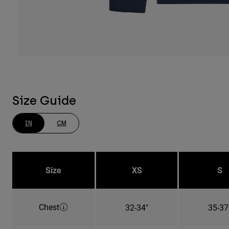
Size Guide
IN
CM
Size
XS
S
Chest
32-34"
35-37