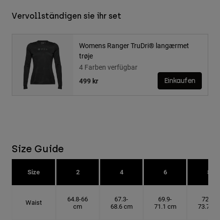
Vervollständigen sie ihr set
Womens Ranger TruDri® langærmet
trøje
4 Farben verfügbar
499 kr
Einkaufen
Size Guide
Size
2
4
6
8
64.8-66
67.3-
69.9-
72.4-
Waist
cm
68.6 cm
71.1 cm
73.7 cm