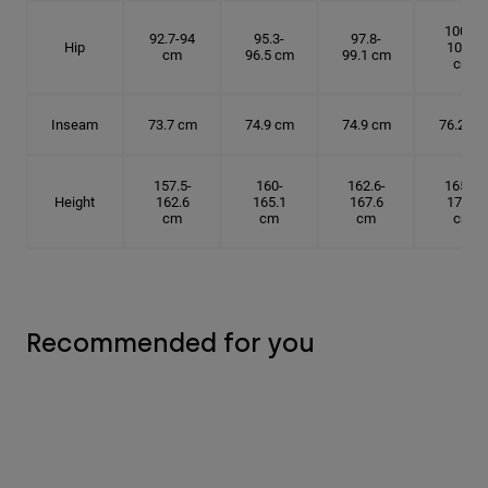
100.3-
92.7-94
95.3-
97.8-
Hip
101.6
cm
96.5 cm
99.1 cm
cm
Inseam
73.7 cm
74.9 cm
74.9 cm
76.2 cm
157.5-
160-
162.6-
165.1-
Height
162.6
165.1
167.6
172.7
cm
cm
cm
cm
Recommended for you