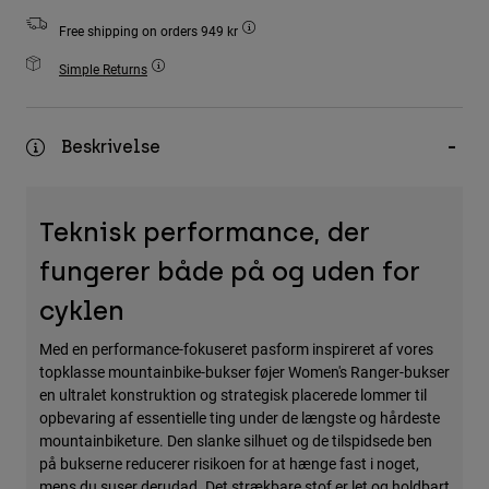
Accessories
Free shipping on orders 949 kr
All Accessories
Simple Returns
Bags & Backpacks
Hats & Caps
Beskrivelse
Se alle
Teknisk performance, der
fungerer både på og uden for
cyklen
Med en performance-fokuseret pasform inspireret af vores
topklasse mountainbike-bukser føjer Women's Ranger-bukser
en ultralet konstruktion og strategisk placerede lommer til
opbevaring af essentielle ting under de længste og hårdeste
mountainbiketure. Den slanke silhuet og de tilspidsede ben
på bukserne reducerer risikoen for at hænge fast i noget,
mens du suser derudad. Det strækbare stof er let og holdbart