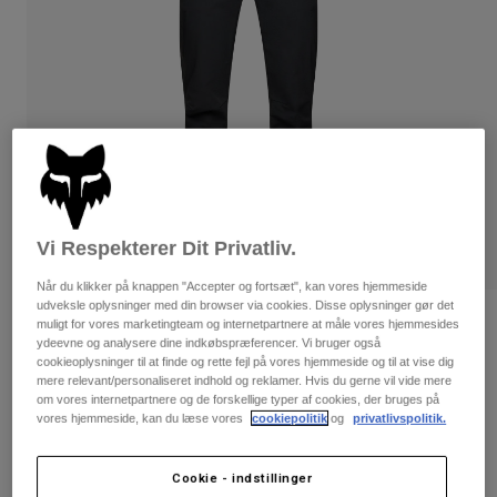
Bukser & Shorts
Guards
Bukser
Skjorter
Bukser
Goggles
Se alle
Handsker
Socks
Shorts
Se alle
Jakker
Jakker
Women
Protections
T-Shirts & Tops
Handsker
Moto
Briller
Hoodies og sweatre
Vi Respekterer Dit Privatliv.
Beskyttelser
Helmets
Jakker
Når du klikker på knappen "Accepter og fortsæt", kan vores hjemmeside
Sokker
Jerseys
udveksle oplysninger med din browser via cookies. Disse oplysninger gør det
Bukser & Shorts
Briller
Bewertungen
muligt for vores marketingteam og internetpartnere at måle vores hjemmesides
Pants
ydeevne og analysere dine indkøbspræferencer. Vi bruger også
Tasker & tilbehør
Shirts
cookieoplysninger til at finde og rette fejl på vores hjemmeside og til at vise dig
Women's Ranger-bukser
Boots
Sokker
Se alle
mere relevant/personaliseret indhold og reklamer. Hvis du gerne vil vide mere
Spare parts
om vores internetpartnere og de forskellige typer af cookies, der bruges på
Guards
Artikelnr.
33459
vores hjemmeside, kan du læse vores
cookiepolitik
og
privatlivspolitik.
Tilbehør
Gloves
899 kr
Youth
Goggles
Reservedele
Cookie - indstillinger