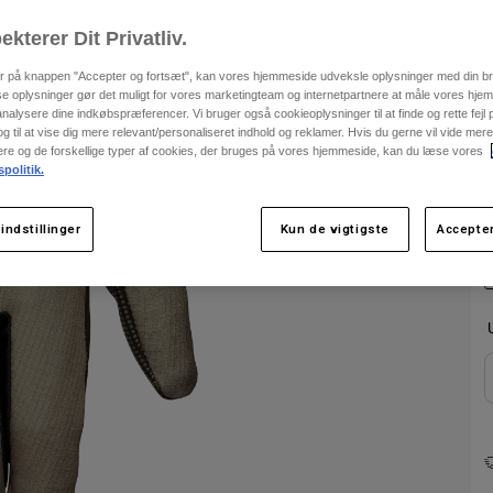
ekterer Dit Privatliv.
F
er på knappen "Accepter og fortsæt", kan vores hjemmeside udveksle oplysninger med din b
se oplysninger gør det muligt for vores marketingteam og internetpartnere at måle vores hj
alysere dine indkøbspræferencer. Vi bruger også cookieoplysninger til at finde og rette fejl
 til at vise dig mere relevant/personaliseret indhold og reklamer. Hvis du gerne vil vide me
nere og de forskellige typer af cookies, der bruges på vores hjemmeside, kan du læse vores
spolitik.
indstillinger
Kun de vigtigste
Accepter