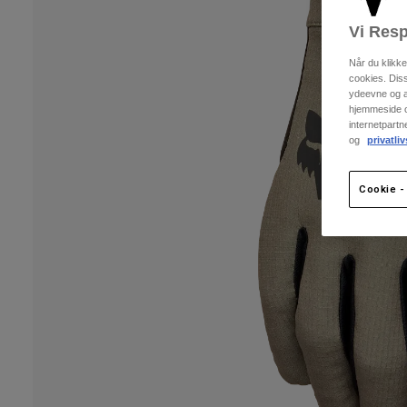
Vi Resp
Når du klikk
cookies. Dis
ydeevne og an
hjemmeside og
internetpart
og
privatliv
Cookie - 