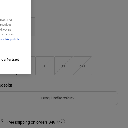
arve -
Adobe-rød
rowser via
emmesides
 på vores
re om vores
cookiepolitik
Größentabelle
 og fortsæt
S
M
L
XL
2XL
valgt
Udsolgt
Læg i indkøbskurv
Free shipping on orders 949 kr