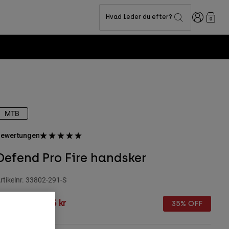
Logon
Hvad leder du efter?
0
MTB
ewertungen
Defend Pro Fire handsker
rtikelnr.
33802-291-S
rice reduced from
to
449 kr
291,85 kr
35% OFF